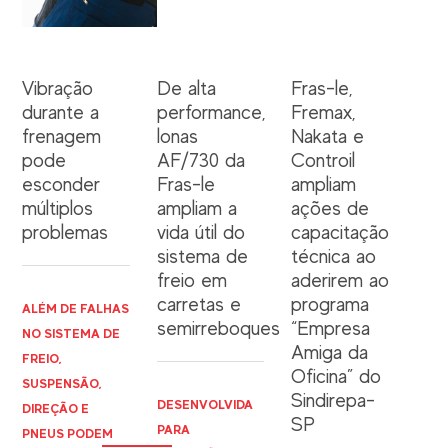
Vibração
De alta
Fras-le,
durante a
performance,
Fremax,
frenagem
lonas
Nakata e
pode
AF/730 da
Controil
esconder
Fras-le
ampliam
múltiplos
ampliam a
ações de
problemas
vida útil do
capacitação
sistema de
técnica ao
freio em
aderirem ao
carretas e
programa
ALÉM DE FALHAS
semirreboques
“Empresa
NO SISTEMA DE
Amiga da
FREIO,
Oficina” do
SUSPENSÃO,
Sindirepa-
DESENVOLVIDA
DIREÇÃO E
SP
PARA
PNEUS PODEM