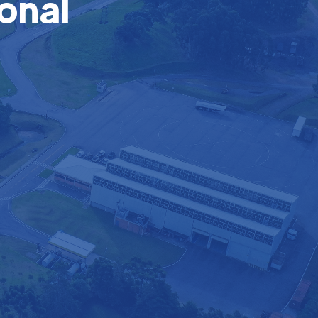
onal
e