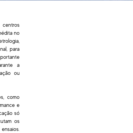
centros
nédita no
trologia,
nal, para
portante
arante a
ração ou
es, como
ormance e
icação só
ecutam os
 ensaios.