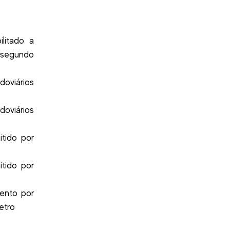
litado a
s segundo
doviários
doviários
tido por
tido por
ento por
etro