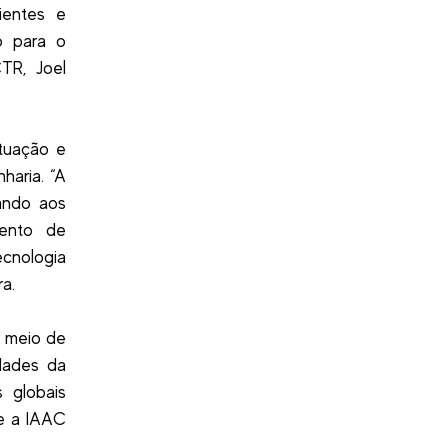
ientes e
o para o
TR, Joel
atuação e
haria. “A
tando aos
mento de
ecnologia
a.
r meio de
dades da
 globais
 e a IAAC