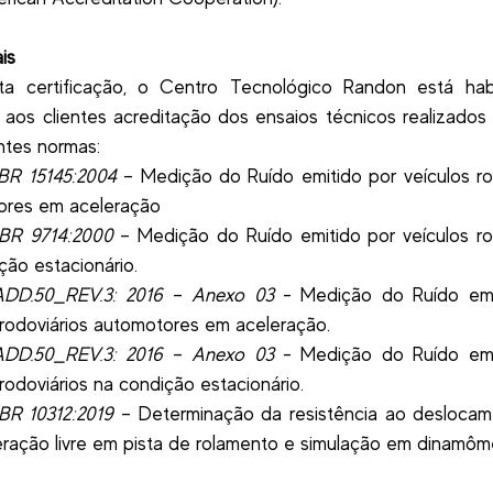
is
a certificação, o Centro Tecnológico Randon está habi
 aos clientes acreditação dos ensaios técnicos realizado
ntes normas:
R 15145:2004
– Medição do Ruído emitido por veículos ro
ores em aceleração
R 9714:2000
– Medição do Ruído emitido por veículos ro
ção estacionário.
DD.50_REV.3: 2016
–
Anexo 03
- Medição do Ruído emi
 rodoviários automotores em aceleração.
DD.50_REV.3: 2016
–
Anexo 03
- Medição do Ruído emi
 rodoviários na condição estacionário.
R 10312:2019
– Determinação da resistência ao deslocam
ração livre em pista de rolamento e simulação em dinamôm