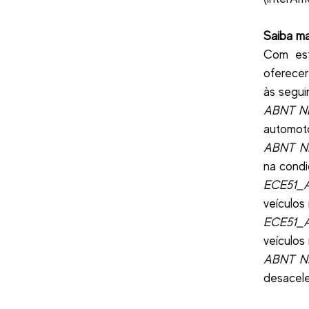
Saiba ma
Com est
oferecer
às segui
ABNT NB
automot
ABNT NB
na condi
ECE51_A
veículos
ECE51_A
veículos
ABNT NB
desacele