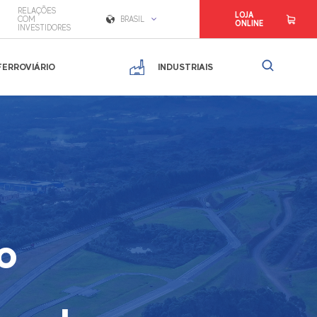
RELAÇÕES
LOJA
COM
BRASIL
ONLINE
INVESTIDORES
FERROVIÁRIO
INDUSTRIAIS
o