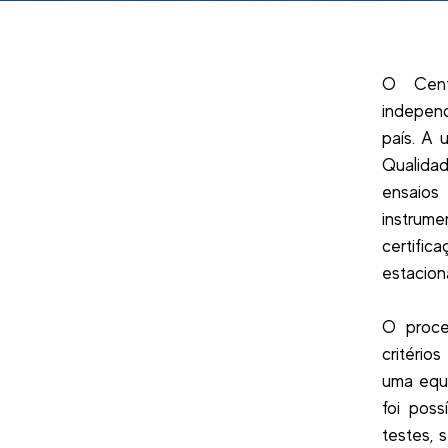
O Cent
independ
país. A 
Qualidad
ensaios
instrum
certifi
estacion
O proce
critério
uma equi
foi poss
testes, 