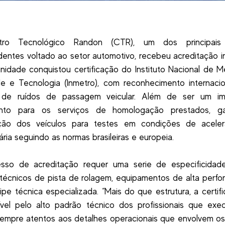
ro Tecnológico Randon (CTR), um dos principais 
entes voltado ao setor automotivo, recebeu acreditação i
unidade conquistou certificação do Instituto Nacional de Me
e e Tecnologia (Inmetro), com reconhecimento internacio
 de ruídos de passagem veicular. Além de ser um im
ento para os serviços de homologação prestados, g
cação dos veículos para testes em condições de acele
ária seguindo as normas brasileiras e europeia.
sso de acreditação requer uma serie de especificidad
s técnicos de pista de rolagem, equipamentos de alta perf
pe técnica especializada. “Mais do que estrutura, a certif
ível pelo alto padrão técnico dos profissionais que ex
sempre atentos aos detalhes operacionais que envolvem os