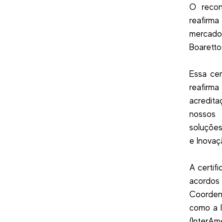
O recon
reafirm
mercado
Boaretto
Essa cer
reafirma
acredita
nossos 
soluções
e Inovaç
A certif
acordos
Coorden
como a I
(InterAm