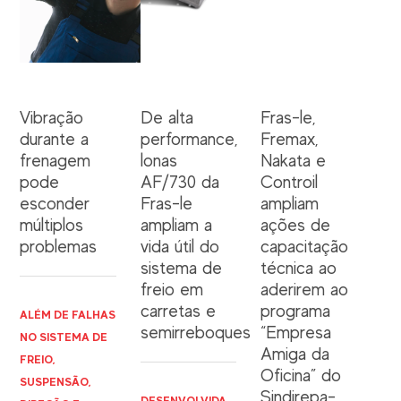
Vibração
De alta
Fras-le,
durante a
performance,
Fremax,
frenagem
lonas
Nakata e
pode
AF/730 da
Controil
esconder
Fras-le
ampliam
múltiplos
ampliam a
ações de
problemas
vida útil do
capacitação
sistema de
técnica ao
freio em
aderirem ao
carretas e
programa
ALÉM DE FALHAS
semirreboques
“Empresa
NO SISTEMA DE
Amiga da
FREIO,
Oficina” do
SUSPENSÃO,
Sindirepa-
DESENVOLVIDA