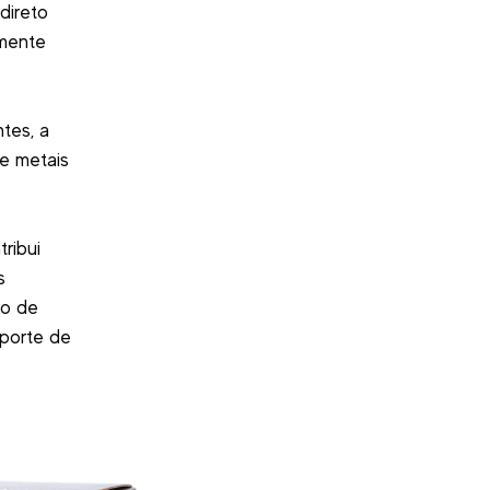
direto
lmente
tes, a
de metais
ribui
s
ão de
sporte de