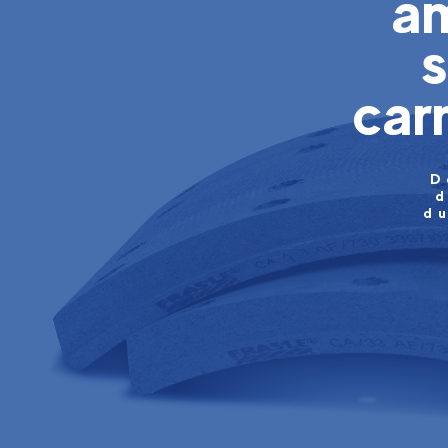
am
car
D
d