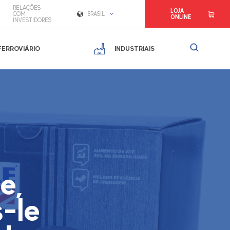
RELAÇÕES
LOJA
COM
BRASIL
ONLINE
INVESTIDORES
FERROVIÁRIO
INDUSTRIAIS
e,
-le