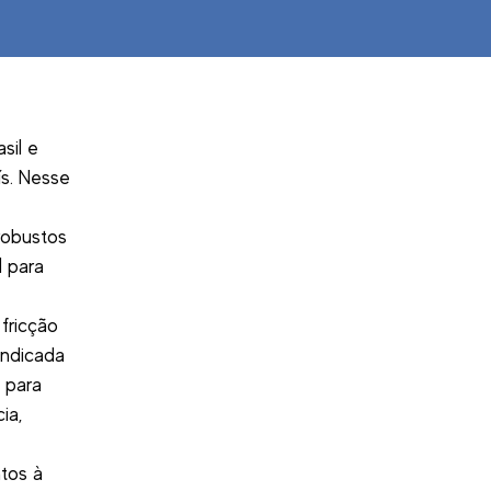
sil e
s. Nesse
robustos
l para
 fricção
Indicada
 para
ia,
tos à