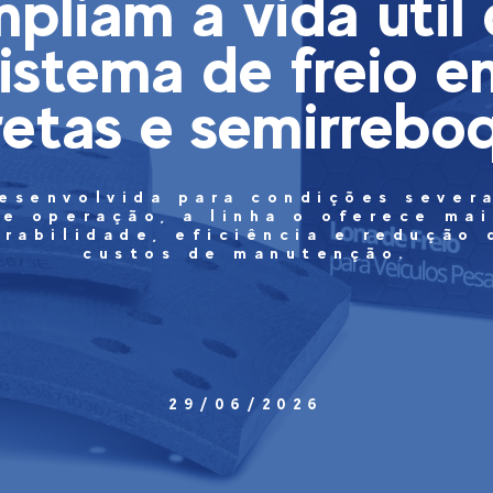
pliam a vida útil
sistema de freio e
retas e semirrebo
esenvolvida para condições sever
de operação, a linha o oferece mai
urabilidade, eficiência e redução 
custos de manutenção.
29/06/2026