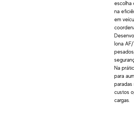
escolha 
na efici
em veícu
coordena
Desenvol
lona AF/
pesados,
seguranç
Na práti
para aum
paradas 
custos o
cargas.