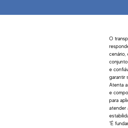
O transpo
responde
cenário,
conjunto
e confiáv
garantir
Atenta a
e compon
para apl
atender 
estabili
“É funda