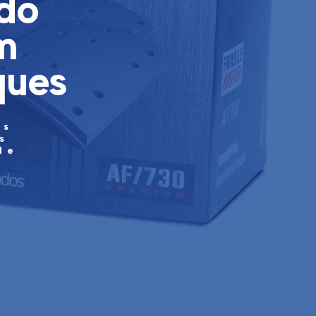
 do
m
ques
as
s
de