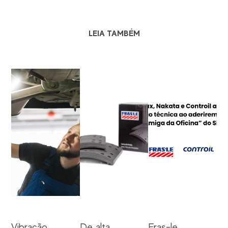
LEIA TAMBÉM
Vibração
De alta
Fras-le,