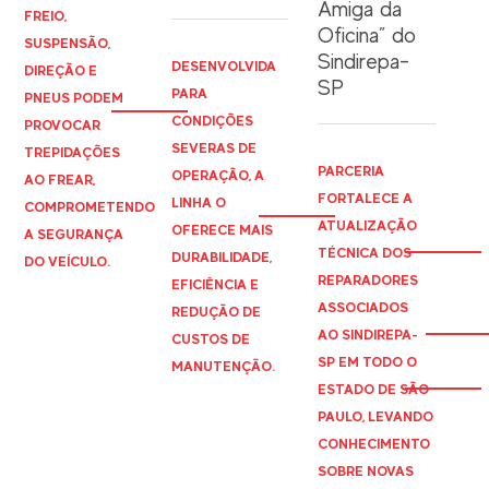
Amiga da
FREIO,
Oficina” do
SUSPENSÃO,
Sindirepa-
DESENVOLVIDA
DIREÇÃO E
SP
PARA
PNEUS PODEM
CONDIÇÕES
PROVOCAR
SEVERAS DE
TREPIDAÇÕES
PARCERIA
OPERAÇÃO, A
AO FREAR,
FORTALECE A
LINHA O
COMPROMETENDO
ATUALIZAÇÃO
OFERECE MAIS
A SEGURANÇA
TÉCNICA DOS
DURABILIDADE,
DO VEÍCULO.
REPARADORES
EFICIÊNCIA E
ASSOCIADOS
REDUÇÃO DE
AO
SINDIREPA
-
CUSTOS DE
SP EM TODO O
MANUTENÇÃO.
ESTADO DE SÃO
PAULO, LEVANDO
CONHECIMENTO
SOBRE NOVAS