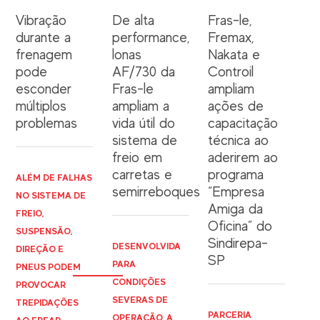
Vibração
De alta
Fras-le,
durante a
performance,
Fremax,
frenagem
lonas
Nakata e
pode
AF/730 da
Controil
esconder
Fras-le
ampliam
múltiplos
ampliam a
ações de
problemas
vida útil do
capacitação
sistema de
técnica ao
freio em
aderirem ao
carretas e
programa
ALÉM DE FALHAS
semirreboques
“Empresa
NO SISTEMA DE
Amiga da
FREIO,
Oficina” do
SUSPENSÃO,
Sindirepa-
DESENVOLVIDA
DIREÇÃO E
SP
PARA
PNEUS PODEM
CONDIÇÕES
PROVOCAR
SEVERAS DE
TREPIDAÇÕES
PARCERIA
OPERAÇÃO, A