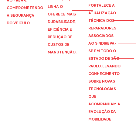
AO FREAR,
FORTALECE A
LINHA O
COMPROMETENDO
ATUALIZAÇÃO
OFERECE MAIS
A SEGURANÇA
TÉCNICA DOS
DURABILIDADE,
DO VEÍCULO.
REPARADORES
EFICIÊNCIA E
ASSOCIADOS
REDUÇÃO DE
AO
SINDIREPA
-
CUSTOS DE
SP EM TODO O
MANUTENÇÃO.
ESTADO DE SÃO
PAULO, LEVANDO
CONHECIMENTO
SOBRE NOVAS
TECNOLOGIAS
QUE
ACOMPANHAM A
EVOLUÇÃO DA
MOBILIDADE.