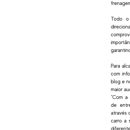
frenage
Todo o 
direcion
comprov
importâ
garantin
Para alc
com inf
blog e n
maior au
“Com a 
de entr
através 
carro a 
diferent