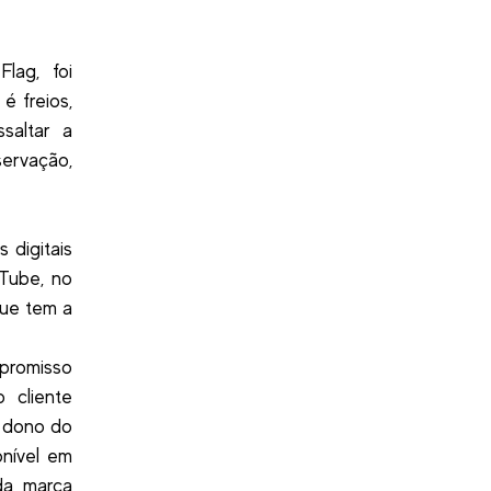
lag, foi
é freios,
saltar a
ervação,
 digitais
Tube, no
que tem a
promisso
 cliente
o dono do
onível em
 da marca