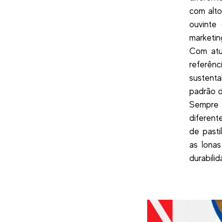
com alto
ouvinte
marketing
Com atu
referênc
sustenta
padrão d
Sempre 
diferent
de pasti
as lona
durabili