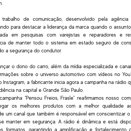
m.
trabalho de comunicação, desenvolvido pela agência F
ando para destacar a liderança da marca quando o assunto 
ada em pesquisas com varejistas e reparadores e res
ncia de manter todo o sistema em estado seguro de cons
do a segurança do condutor.
ançar o dono do carro, além da mídia especializada e canais
ormações sobre o universo automotivo com vídeos no You
o Instagram, a fabricante inicia agora a campanha na rádio 
diência na capital e Grande São Paulo.
campanha “Pensou Freios, Frasle” reafirmamos nosso com
egar os melhores produtos com a melhor qualidade ao
de um canal que também é responsável em conscientizar 
se manter em segurança. A rádio é dinâmica e está disp
es formatos, garantindo a amplificação e fortalecimento