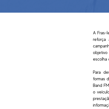
A Fras-l
reforça
campanh
objetivo
escolha 
Para de
formas d
Band FM,
o veícul
prestaçã
informa