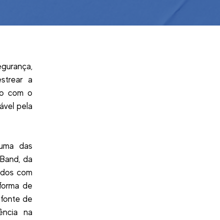
egurança,
strear a
ão com o
ável pela
 uma das
 Band, da
dados com
 forma de
 fonte de
ência na