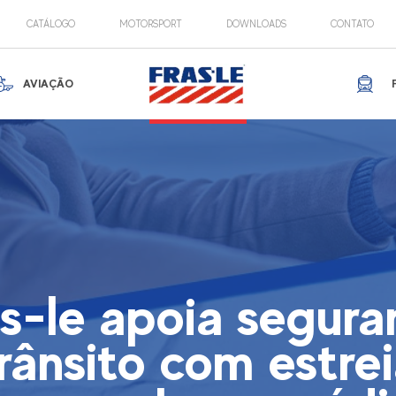
CATÁLOGO
MOTORSPORT
DOWNLOADS
CONTATO
AVIAÇÃO
as-le apoia segura
rânsito com estre