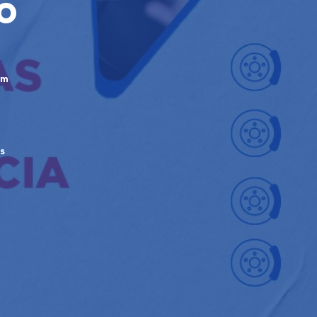
o
em
s