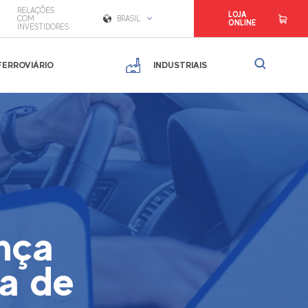
RELAÇÕES
LOJA
COM
BRASIL
ONLINE
INVESTIDORES
FERROVIÁRIO
INDUSTRIAIS
nça
ia de