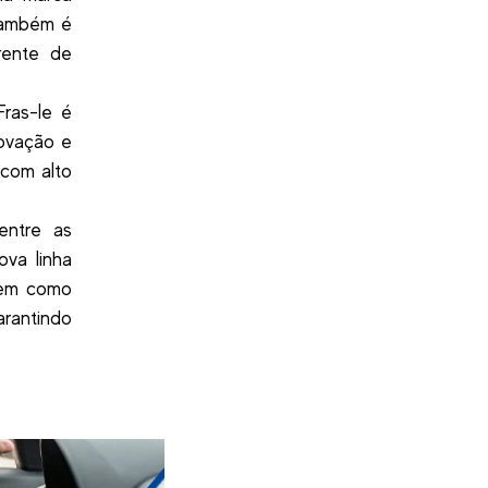
 também é
rente de
ras-le é
novação e
 com alto
entre as
ova linha
 bem como
rantindo