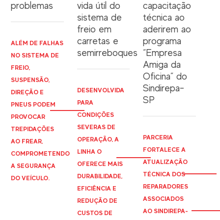
problemas
vida útil do
capacitação
sistema de
técnica ao
freio em
aderirem ao
carretas e
programa
ALÉM DE FALHAS
semirreboques
“Empresa
NO SISTEMA DE
Amiga da
FREIO,
Oficina” do
SUSPENSÃO,
Sindirepa-
DESENVOLVIDA
DIREÇÃO E
SP
PARA
PNEUS PODEM
CONDIÇÕES
PROVOCAR
SEVERAS DE
TREPIDAÇÕES
PARCERIA
OPERAÇÃO, A
AO FREAR,
FORTALECE A
LINHA O
COMPROMETENDO
ATUALIZAÇÃO
OFERECE MAIS
A SEGURANÇA
TÉCNICA DOS
DURABILIDADE,
DO VEÍCULO.
REPARADORES
EFICIÊNCIA E
ASSOCIADOS
REDUÇÃO DE
AO
SINDIREPA
-
CUSTOS DE