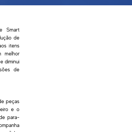
le Smart
dução de
os itens
m melhor
e diminui
ssões de
de peças
leiro e o
 de para-
companha