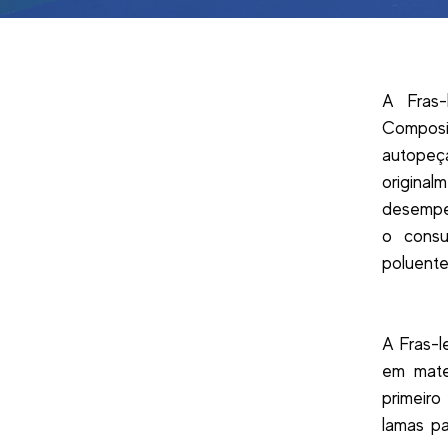
A Fras-
Composi
autopeç
origina
desempen
o consu
poluente
A Fras-
em mater
primeiro
lamas p