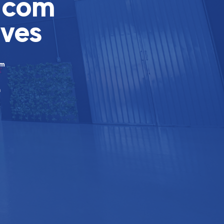
, com
eves
om
a
a