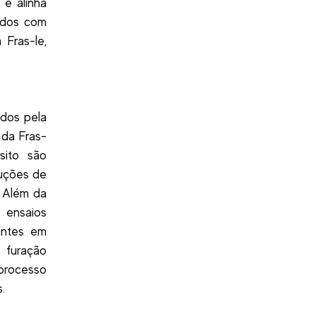
e alinha
mados com
Fras-le,
idos pela
 da Fras-
sito são
duções de
 Além da
 ensaios
antes em
 furação
 processo
.