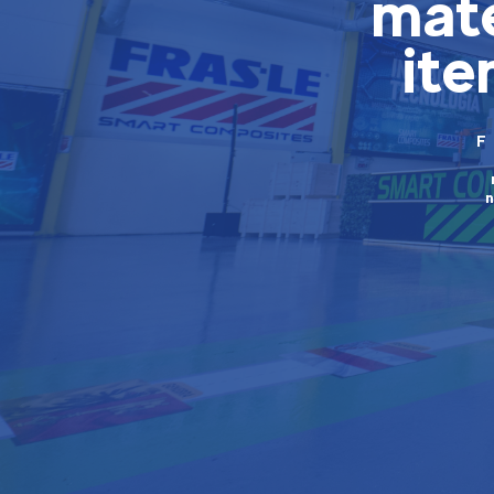
mate
ite
F