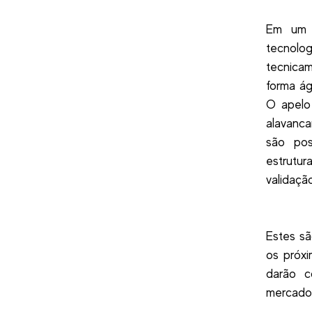
Em um f
tecnolo
tecnica
forma ág
O apelo
alavanc
são pos
estrutur
validação
Estes sã
os próxi
darão c
mercado