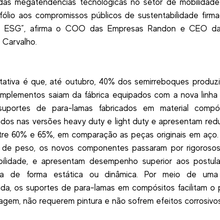
das megatendências tecnológicas no setor de mobilidade 
fólio aos compromissos públicos de sustentabilidade fir
 ESG”, afirma o COO das Empresas Randon e CEO da 
. Carvalho.
ativa é que, até outubro, 40% dos semirreboques produz
mplementos saiam da fábrica equipados com a nova linha
suportes de para-lamas fabricados em material compó
cados nas versões heavy duty e light duty e apresentam re
tre 60% e 65%, em comparação as peças originais em aço.
 de peso, os novos componentes passaram por rigorosos
bilidade, e apresentam desempenho superior aos postul
ja de forma estática ou dinâmica. Por meio de uma
cada, os suportes de para-lamas em compósitos facilitam o
gem, não requerem pintura e não sofrem efeitos corrosivos