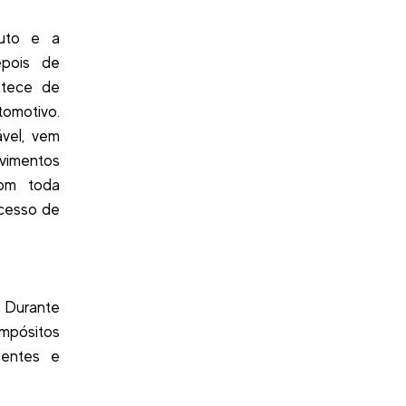
duto e a
epois de
ntece de
tomotivo.
vel, vem
vimentos
com toda
ocesso de
. Durante
ompósitos
nentes e