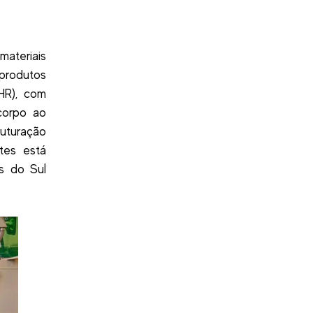
ateriais
 produtos
IHR), com
corpo ao
ruturação
tes está
as do Sul