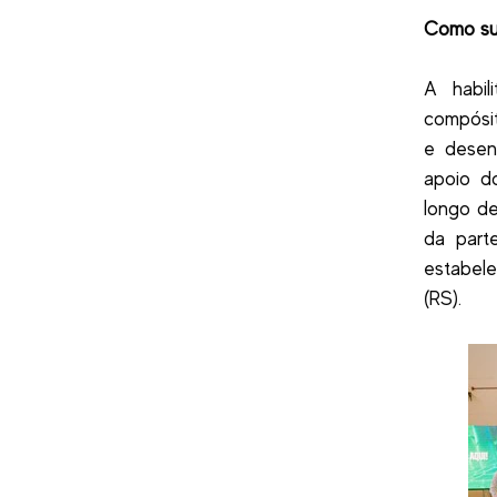
Como su
A habil
compósit
e desenv
apoio d
longo de
da part
estabele
(RS).