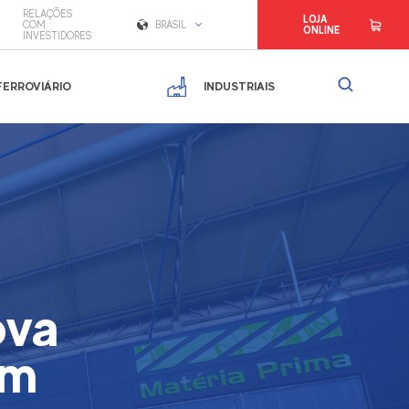
RELAÇÕES
LOJA
COM
BRASIL
ONLINE
INVESTIDORES
FERROVIÁRIO
INDUSTRIAIS
ova
em