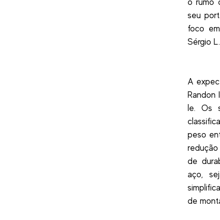
o rumo 
seu port
foco em
Sérgio L
A expect
Randon I
le. Os 
classifi
peso en
redução
de dura
aço, se
simplifi
de monta