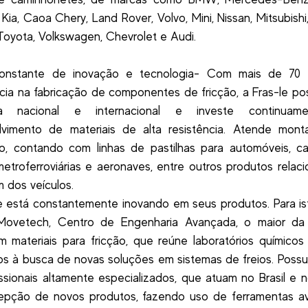
 Kia, Caoa Chery, Land Rover, Volvo, Mini, Nissan, Mitsubishi,
Toyota, Volkswagen, Chevrolet e Audi.
onstante de inovação e tecnologia- Com mais de 70
cia na fabricação de componentes de fricção, a Fras-le pos
ça nacional e internacional e investe continuam
lvimento de materiais de alta resistência. Atende mont
o, contando com linhas de pastilhas para automóveis, c
metroferroviárias e aeronaves, entre outros produtos relac
 dos veículos.
e está constantemente inovando em seus produtos. Para is
ovetech, Centro de Engenharia Avançada, o maior da
m materiais para fricção, que reúne laboratórios químicos 
s à busca de novas soluções em sistemas de freios. Possu
issionais altamente especializados, que atuam no Brasil e
epção de novos produtos, fazendo uso de ferramentas a