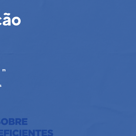
ção
em
e
s
a