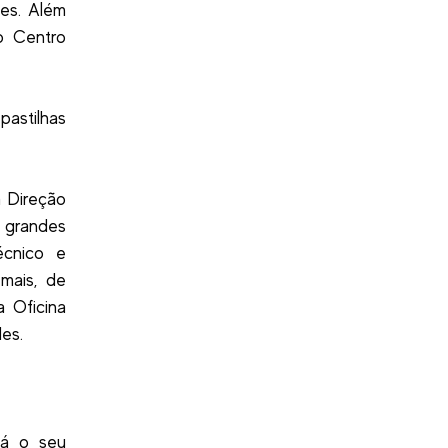
es. Além
o Centro
pastilhas
 Direção
 grandes
écnico e
mais, de
a Oficina
es.
 já o seu