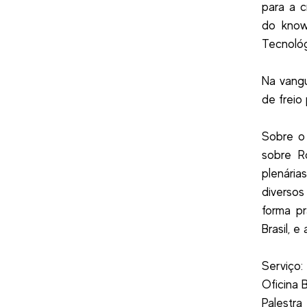
para a 
do know
Tecnológ
Na vangu
de freio 
Sobre o
sobre R
plenári
diverso
forma pr
Brasil, 
Serviço:
Oficina 
Palestra