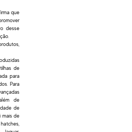
firma que
promover
ro desse
ção.
produtos,
oduzidas
tilhas de
mada para
os. Para
avançadas
 além de
idade de
i mais de
hatches,
 Jaguar,