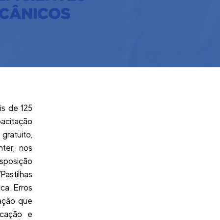
is de 125
acitação
gratuito,
ter, nos
isposição
Pastilhas
ca. Erros
mação que
icação e