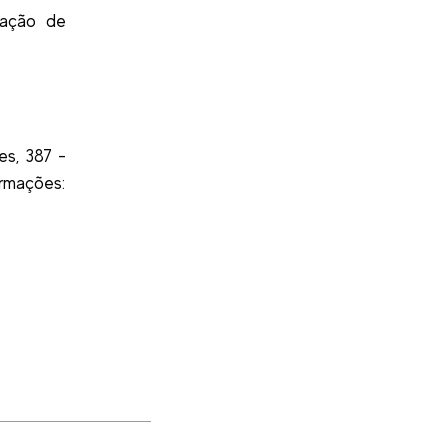
cação de
es, 387 -
ações: