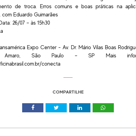
mento de troca. Erros comuns e boas práticas na apli
s. com Eduardo Guimarães
 Data: 26/07 – às 15h30
ta
ransamérica Expo Center - Av. Dr. Mário Vilas Boas Rodrigu
 Amaro, São Paulo – SP Mais inform
oficinabrasil.com.br/conecta
COMPARTILHE