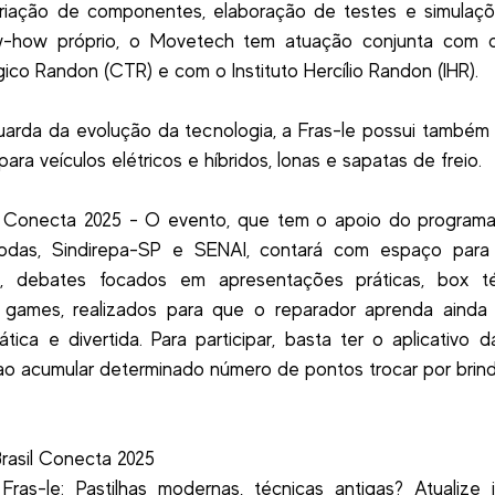
criação de componentes, elaboração de testes e simulaçõ
-how próprio, o Movetech tem atuação conjunta com 
ico Randon (CTR) e com o Instituto Hercílio Randon (IHR).
arda da evolução da tecnologia, a Fras-le possui também 
para veículos elétricos e híbridos, lonas e sapatas de freio.
 Conecta 2025 - O evento, que tem o apoio do programa
odas, Sindirepa-SP e SENAI, contará com espaço para
as, debates focados em apresentações práticas, box t
s games, realizados para que o reparador aprenda ainda 
ática e divertida. Para participar, basta ter o aplicativo d
e ao acumular determinado número de pontos trocar por brind
Brasil Conecta 2025
 Fras-le: Pastilhas modernas, técnicas antigas? Atualize