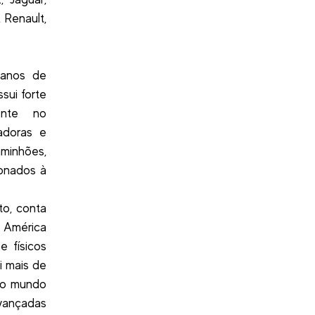
 Renault,
 anos de
sui forte
ente no
adoras e
aminhões,
ionados à
to, conta
 América
e físicos
i mais de
 no mundo
vançadas