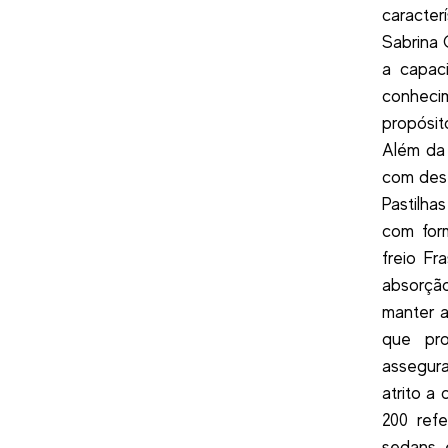
caracter
Sabrina 
a capac
conheci
propósit
Além da 
com dest
Pastilh
com form
freio Fr
absorçã
manter a
que pro
assegur
atrito a
200 ref
sedans 