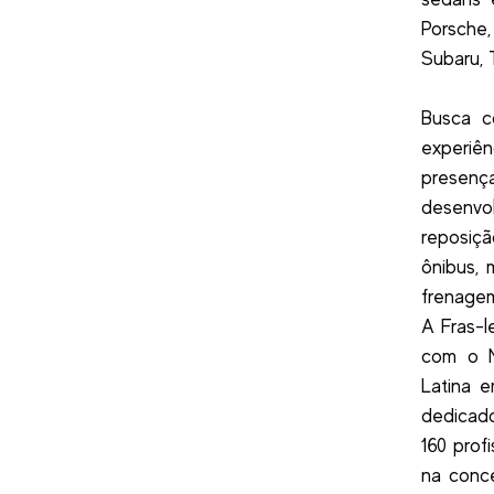
Porsche,
Subaru, 
Busca c
experiên
presen
desenvo
reposiçã
ônibus, 
frenagem
A Fras-l
com o M
Latina e
dedicado
160 prof
na conc