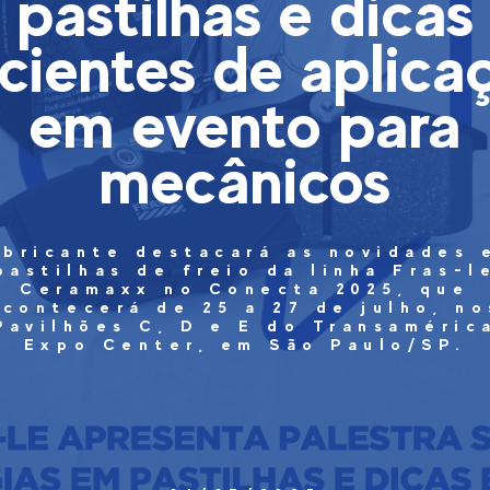
pastilhas e dicas
icientes de aplica
em evento para
mecânicos
abricante destacará as novidades 
pastilhas de freio da linha Fras-l
Ceramaxx no Conecta 2025, que
acontecerá de 25 a 27 de julho, no
Pavilhões C, D e E do Transaméric
Expo Center, em São Paulo/SP.