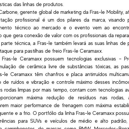
ísticas das linhas de produtos.
Carbone, gerente global de marketing da Fras-le Mobility, a
itação profissional é um dos pilares da marca, visando 
mento técnico ao mercado e o evento vem ao encont
o que gera conexão de valor com os profissionais da repara
parte técnica, a Fras-le também levará as suas linhas de 
aque para pastilhas de freio Fras-le Ceramaxx.
as Fras-le Ceramaxx possuem tecnologias exclusivas – Pr
ulação de cerâmica livre de substâncias tóxicas, as pas
as-le Ceramaxx têm chanfros e placa antirruídos multica
o de ruídos e vibração e controle máximo desses incômod
s rodas limpas por mais tempo, contam com tecnologias 
porcionam máxima redução de resíduos nas rodas,
arem maior performance de frenagem com máxima estabil
 quente e a frio. O portfólio da linha Fras-le Ceramaxx possu
erências para SUVs e veículos de médio e alto padrão, 
e caminhonetes, de marcas como BMW, Mercedes-Benz,