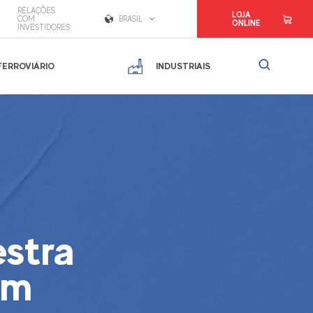
RELAÇÕES
LOJA
COM
BRASIL
ONLINE
INVESTIDORES
FERROVIÁRIO
INDUSTRIAIS
estra
em