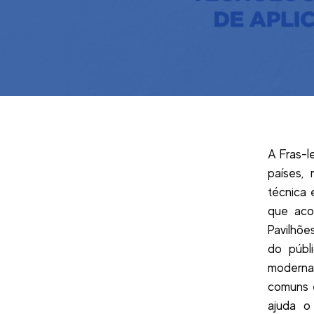
A Fras-l
países,
técnica 
que aco
Pavilhõe
do públi
modernas
comuns e
ajuda o