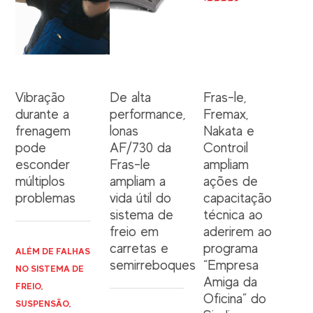
Vibração
De alta
Fras-le,
durante a
performance,
Fremax,
frenagem
lonas
Nakata e
pode
AF/730 da
Controil
esconder
Fras-le
ampliam
múltiplos
ampliam a
ações de
problemas
vida útil do
capacitação
sistema de
técnica ao
freio em
aderirem ao
carretas e
programa
ALÉM DE FALHAS
semirreboques
“Empresa
NO SISTEMA DE
Amiga da
FREIO,
Oficina” do
SUSPENSÃO,