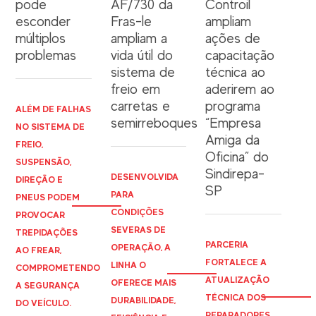
pode
AF/730 da
Controil
esconder
Fras-le
ampliam
múltiplos
ampliam a
ações de
problemas
vida útil do
capacitação
sistema de
técnica ao
freio em
aderirem ao
carretas e
programa
ALÉM DE FALHAS
semirreboques
“Empresa
NO SISTEMA DE
Amiga da
FREIO,
Oficina” do
SUSPENSÃO,
Sindirepa-
DESENVOLVIDA
DIREÇÃO E
SP
PARA
PNEUS PODEM
CONDIÇÕES
PROVOCAR
SEVERAS DE
TREPIDAÇÕES
PARCERIA
OPERAÇÃO, A
AO FREAR,
FORTALECE A
LINHA O
COMPROMETENDO
ATUALIZAÇÃO
OFERECE MAIS
A SEGURANÇA
TÉCNICA DOS
DURABILIDADE,
DO VEÍCULO.
REPARADORES