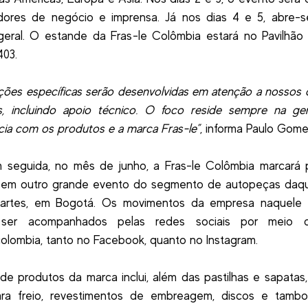
dores de negócio e imprensa. Já nos dias 4 e 5, abre-s
geral. O estande da Fras-le Colômbia estará no Pavilhão
403.
ações específicas serão desenvolvidas em atenção a nossos c
os, incluindo apoio técnico. O foco reside sempre na ge
cia com os produtos e a marca Fras-le”
, informa Paulo Gome
 seguida, no mês de junho, a Fras-le Colômbia marcará 
em outro grande evento do segmento de autopeças daque
artes, em Bogotá. Os movimentos da empresa naquele
ser acompanhados pelas redes sociais por meio do
olombia, tanto no Facebook, quanto no Instagram.
e produtos da marca inclui, além das pastilhas e sapata
ara freio, revestimentos de embreagem, discos e tambo