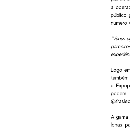
a opera
público 
número 
“Várias 
parceir
experiên
Logo em
também 
a Expop
podem 
@fraslec
A gama d
lonas p