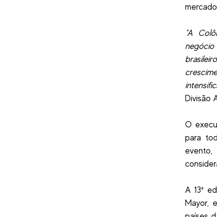
mercado 
“A Colô
negócio
brasilei
crescim
intensif
Divisão
O execu
para to
evento,
consider
A 13ª e
Mayor, 
países d