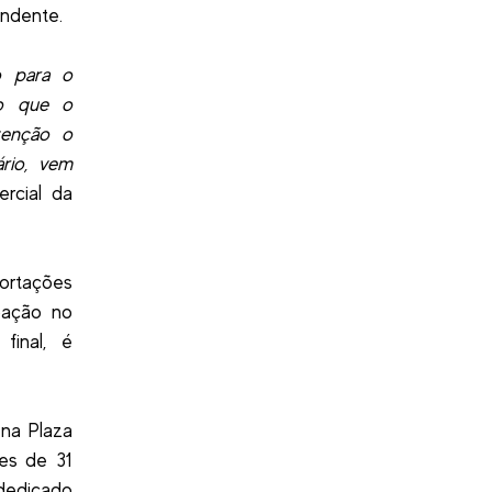
endente.
o para o
do que o
atenção o
rio, vem
ercial da
ortações
pação no
final, é
na Plaza
es de 31
 dedicado