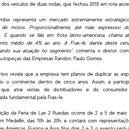
dos veículos de duas rodas, que fechou 2018 em rota asc
mbia representa um mercado extremamente estratégic
 de motos. Proporcionalmente, até mais expressivo 
ro. E quando se fala em frota latino-americana, chama 
ento médio de 4% ao ano. A Fras-le, diante deste cená
icando sua atuação no segmento”
, comenta o diretor com
 Autopeças das Empresas Randon, Paulo Gomes.
tivo revela que a empresa tem planos de duplicar as exp
do o continente dentro de cinco anos. Assim, a partici
 que atrai visitas de distribuidores e do consumidor 
ada fundamental pela Fras-le.
dição da Feria de Las 2 Ruedas ocorre de 2 a 5 de maio 
em Medellín, das 10h às 20h, e contará com representaçõ
as Américas, Europa e Ásia. Nos dias 2 e 3, o evento será