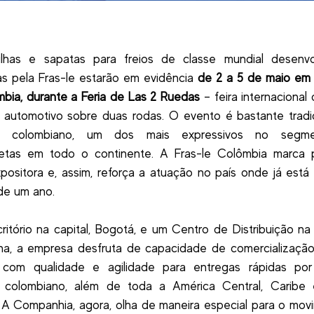
ilhas e sapatas para freios de classe mundial desenvo
as pela Fras-le estarão em evidência
de 2 a 5 de maio em 
bia, durante a Feria de Las 2 Ruedas
– feira internacional
 automotivo sobre duas rodas. O evento é bastante tradi
o colombiano, um dos mais expressivos no segm
letas em todo o continente. A Fras-le Colômbia marca 
ositora e, assim, reforça a atuação no país onde já está 
de um ano.
itório na capital, Bogotá, e um Centro de Distribuição na 
na, a empresa desfruta de capacidade de comercialização
, com qualidade e agilidade para entregas rápidas po
rio colombiano, além de toda a América Central, Caribe 
. A Companhia, agora, olha de maneira especial para o mo