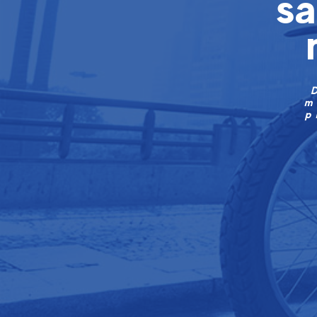
sa
m
p