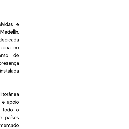
lvidas e
Medellín,
 dedicada
cional no
ento de
presença
instalada
litorânea
 e apoio
r todo o
e países
vimentado