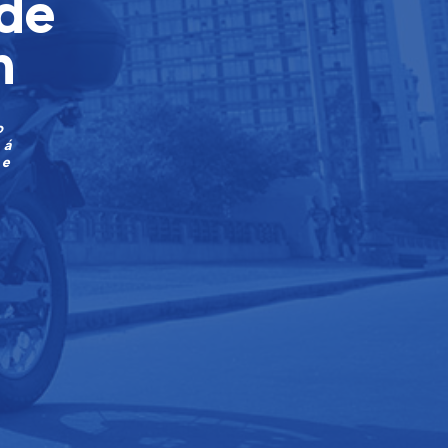
 de
n
o
rá
de