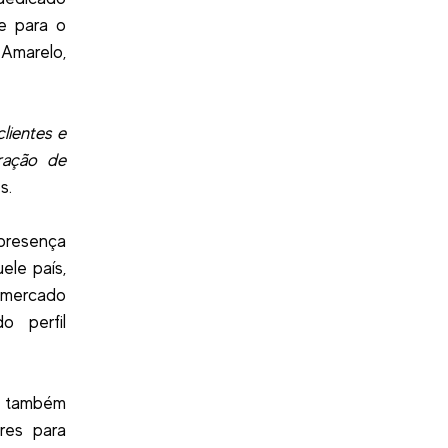
e para o
 Amarelo,
lientes e
ração de
s.
presença
le país,
 mercado
 perfil
s, também
res para