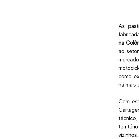
As past
fabricad
na Colôm
ao setor
mercad
motocic
como exp
há mais 
Com escr
Cartage
técnico
territó
vizinhos