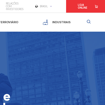
RELAÇÕES
LOJA
COM
BRASIL
ONLINE
INVESTIDORES
FERROVIÁRIO
INDUSTRIAIS
 e