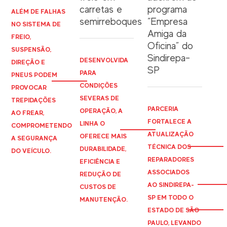
carretas e
programa
ALÉM DE FALHAS
semirreboques
“Empresa
NO SISTEMA DE
Amiga da
FREIO,
Oficina” do
SUSPENSÃO,
Sindirepa-
DESENVOLVIDA
DIREÇÃO E
SP
PARA
PNEUS PODEM
CONDIÇÕES
PROVOCAR
SEVERAS DE
TREPIDAÇÕES
PARCERIA
OPERAÇÃO, A
AO FREAR,
FORTALECE A
LINHA O
COMPROMETENDO
ATUALIZAÇÃO
OFERECE MAIS
A SEGURANÇA
TÉCNICA DOS
DURABILIDADE,
DO VEÍCULO.
REPARADORES
EFICIÊNCIA E
ASSOCIADOS
REDUÇÃO DE
AO
SINDIREPA
-
CUSTOS DE
SP EM TODO O
MANUTENÇÃO.
ESTADO DE SÃO
PAULO, LEVANDO