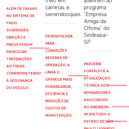
freio em
aderirem ao
carretas e
programa
ALÉM DE FALHAS
semirreboques
“Empresa
NO SISTEMA DE
Amiga da
FREIO,
Oficina” do
SUSPENSÃO,
Sindirepa-
DESENVOLVIDA
DIREÇÃO E
SP
PARA
PNEUS PODEM
CONDIÇÕES
PROVOCAR
SEVERAS DE
TREPIDAÇÕES
PARCERIA
OPERAÇÃO, A
AO FREAR,
FORTALECE A
LINHA O
COMPROMETENDO
ATUALIZAÇÃO
OFERECE MAIS
A SEGURANÇA
TÉCNICA DOS
DURABILIDADE,
DO VEÍCULO.
REPARADORES
EFICIÊNCIA E
ASSOCIADOS
REDUÇÃO DE
AO
SINDIREPA
-
CUSTOS DE
SP EM TODO O
MANUTENÇÃO.
ESTADO DE SÃO
PAULO, LEVANDO