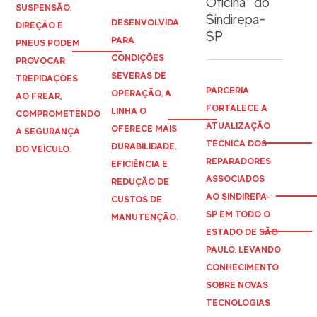
Oficina” do
SUSPENSÃO,
Sindirepa-
DESENVOLVIDA
DIREÇÃO E
SP
PARA
PNEUS PODEM
CONDIÇÕES
PROVOCAR
SEVERAS DE
TREPIDAÇÕES
PARCERIA
OPERAÇÃO, A
AO FREAR,
FORTALECE A
LINHA O
COMPROMETENDO
ATUALIZAÇÃO
OFERECE MAIS
A SEGURANÇA
TÉCNICA DOS
DURABILIDADE,
DO VEÍCULO.
REPARADORES
EFICIÊNCIA E
ASSOCIADOS
REDUÇÃO DE
AO
SINDIREPA
-
CUSTOS DE
SP EM TODO O
MANUTENÇÃO.
ESTADO DE SÃO
PAULO, LEVANDO
CONHECIMENTO
SOBRE NOVAS
TECNOLOGIAS