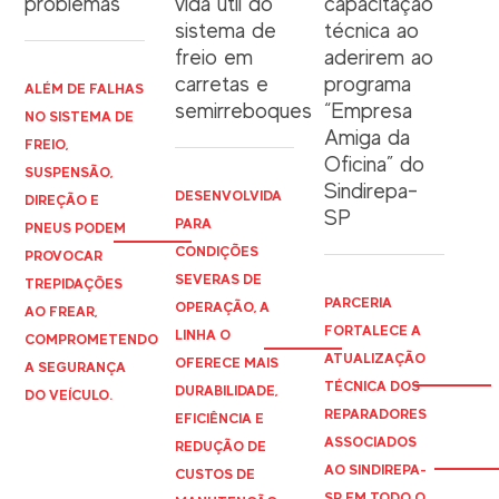
problemas
vida útil do
capacitação
sistema de
técnica ao
freio em
aderirem ao
carretas e
programa
ALÉM DE FALHAS
semirreboques
“Empresa
NO SISTEMA DE
Amiga da
FREIO,
Oficina” do
SUSPENSÃO,
Sindirepa-
DESENVOLVIDA
DIREÇÃO E
SP
PARA
PNEUS PODEM
CONDIÇÕES
PROVOCAR
SEVERAS DE
TREPIDAÇÕES
PARCERIA
OPERAÇÃO, A
AO FREAR,
FORTALECE A
LINHA O
COMPROMETENDO
ATUALIZAÇÃO
OFERECE MAIS
A SEGURANÇA
TÉCNICA DOS
DURABILIDADE,
DO VEÍCULO.
REPARADORES
EFICIÊNCIA E
ASSOCIADOS
REDUÇÃO DE
AO
SINDIREPA
-
CUSTOS DE
SP EM TODO O