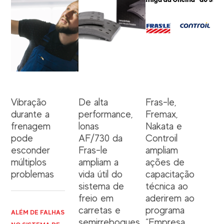
Vibração
De alta
Fras-le,
durante a
performance,
Fremax,
frenagem
lonas
Nakata e
pode
AF/730 da
Controil
esconder
Fras-le
ampliam
múltiplos
ampliam a
ações de
problemas
vida útil do
capacitação
sistema de
técnica ao
freio em
aderirem ao
carretas e
programa
ALÉM DE FALHAS
semirreboques
“Empresa