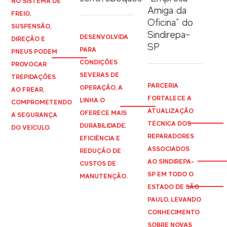
NO SISTEMA DE
Amiga da
FREIO,
Oficina” do
SUSPENSÃO,
Sindirepa-
DESENVOLVIDA
DIREÇÃO E
SP
PARA
PNEUS PODEM
CONDIÇÕES
PROVOCAR
SEVERAS DE
TREPIDAÇÕES
PARCERIA
OPERAÇÃO, A
AO FREAR,
FORTALECE A
LINHA O
COMPROMETENDO
ATUALIZAÇÃO
OFERECE MAIS
A SEGURANÇA
TÉCNICA DOS
DURABILIDADE,
DO VEÍCULO.
REPARADORES
EFICIÊNCIA E
ASSOCIADOS
REDUÇÃO DE
AO
SINDIREPA
-
CUSTOS DE
SP EM TODO O
MANUTENÇÃO.
ESTADO DE SÃO
PAULO, LEVANDO
CONHECIMENTO
SOBRE NOVAS