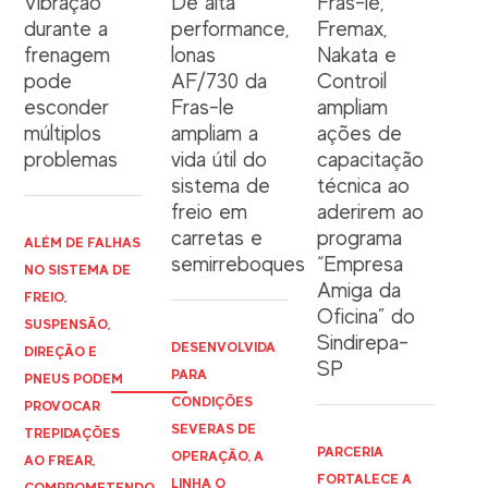
Vibração
De alta
Fras-le,
durante a
performance,
Fremax,
frenagem
lonas
Nakata e
pode
AF/730 da
Controil
esconder
Fras-le
ampliam
múltiplos
ampliam a
ações de
problemas
vida útil do
capacitação
sistema de
técnica ao
freio em
aderirem ao
carretas e
programa
ALÉM DE FALHAS
semirreboques
“Empresa
NO SISTEMA DE
Amiga da
FREIO,
Oficina” do
SUSPENSÃO,
Sindirepa-
DESENVOLVIDA
DIREÇÃO E
SP
PARA
PNEUS PODEM
CONDIÇÕES
PROVOCAR
SEVERAS DE
TREPIDAÇÕES
PARCERIA
OPERAÇÃO, A
AO FREAR,
FORTALECE A
LINHA O
COMPROMETENDO