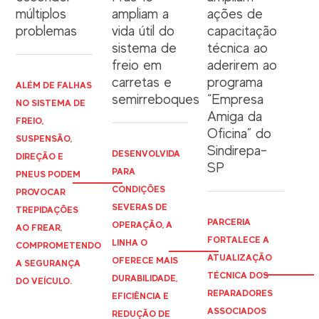
múltiplos
ampliam a
ações de
problemas
vida útil do
capacitação
sistema de
técnica ao
freio em
aderirem ao
carretas e
programa
ALÉM DE FALHAS
semirreboques
“Empresa
NO SISTEMA DE
Amiga da
FREIO,
Oficina” do
SUSPENSÃO,
Sindirepa-
DESENVOLVIDA
DIREÇÃO E
SP
PARA
PNEUS PODEM
CONDIÇÕES
PROVOCAR
SEVERAS DE
TREPIDAÇÕES
PARCERIA
OPERAÇÃO, A
AO FREAR,
FORTALECE A
LINHA O
COMPROMETENDO
ATUALIZAÇÃO
OFERECE MAIS
A SEGURANÇA
TÉCNICA DOS
DURABILIDADE,
DO VEÍCULO.
REPARADORES
EFICIÊNCIA E
ASSOCIADOS
REDUÇÃO DE