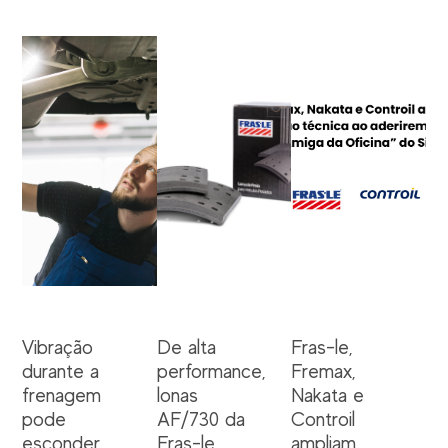
Vibração
De alta
Fras-le,
durante a
performance,
Fremax,
frenagem
lonas
Nakata e
pode
AF/730 da
Controil
esconder
Fras-le
ampliam