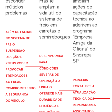
esconder
Fras-le
ampliam
múltiplos
ampliam a
ações de
problemas
vida útil do
capacitação
sistema de
técnica ao
freio em
aderirem ao
carretas e
programa
ALÉM DE FALHAS
semirreboques
“Empresa
NO SISTEMA DE
Amiga da
FREIO,
Oficina” do
SUSPENSÃO,
Sindirepa-
DESENVOLVIDA
DIREÇÃO E
SP
PARA
PNEUS PODEM
CONDIÇÕES
PROVOCAR
SEVERAS DE
TREPIDAÇÕES
PARCERIA
OPERAÇÃO, A
AO FREAR,
FORTALECE A
LINHA O
COMPROMETENDO
ATUALIZAÇÃO
OFERECE MAIS
A SEGURANÇA
TÉCNICA DOS
DURABILIDADE,
DO VEÍCULO.
REPARADORES
EFICIÊNCIA E
ASSOCIADOS