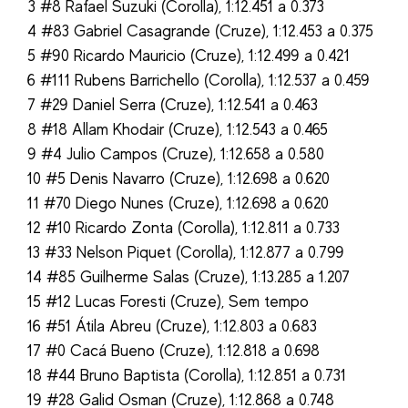
3 #8 Rafael Suzuki (Corolla), 1:12.451 a 0.373
4 #83 Gabriel Casagrande (Cruze), 1:12.453 a 0.375
5 #90 Ricardo Mauricio (Cruze), 1:12.499 a 0.421
6 #111 Rubens Barrichello (Corolla), 1:12.537 a 0.459
7 #29 Daniel Serra (Cruze), 1:12.541 a 0.463
8 #18 Allam Khodair (Cruze), 1:12.543 a 0.465
9 #4 Julio Campos (Cruze), 1:12.658 a 0.580
10 #5 Denis Navarro (Cruze), 1:12.698 a 0.620
11 #70 Diego Nunes (Cruze), 1:12.698 a 0.620
12 #10 Ricardo Zonta (Corolla), 1:12.811 a 0.733
13 #33 Nelson Piquet (Corolla), 1:12.877 a 0.799
14 #85 Guilherme Salas (Cruze), 1:13.285 a 1.207
15 #12 Lucas Foresti (Cruze), Sem tempo
16 #51 Átila Abreu (Cruze), 1:12.803 a 0.683
17 #0 Cacá Bueno (Cruze), 1:12.818 a 0.698
18 #44 Bruno Baptista (Corolla), 1:12.851 a 0.731
19 #28 Galid Osman (Cruze), 1:12.868 a 0.748