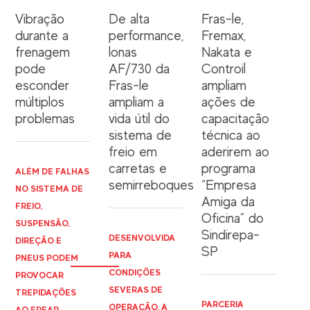
Vibração
De alta
Fras-le,
durante a
performance,
Fremax,
frenagem
lonas
Nakata e
pode
AF/730 da
Controil
esconder
Fras-le
ampliam
múltiplos
ampliam a
ações de
problemas
vida útil do
capacitação
sistema de
técnica ao
freio em
aderirem ao
carretas e
programa
ALÉM DE FALHAS
semirreboques
“Empresa
NO SISTEMA DE
Amiga da
FREIO,
Oficina” do
SUSPENSÃO,
Sindirepa-
DESENVOLVIDA
DIREÇÃO E
SP
PARA
PNEUS PODEM
CONDIÇÕES
PROVOCAR
SEVERAS DE
TREPIDAÇÕES
PARCERIA
OPERAÇÃO, A
AO FREAR,