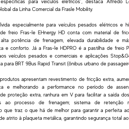
specíficas para veículos elétricos”, destaca Alfredo L
Global da Linha Comercial da Frasle Mobility.
vida especialmente para veículos pesados elétricos e hí
 de freio Fras-le EHnergy HD conta com material de fri
 alta potência de frenagem, elevada durabilidade e m
a e conforto. Já a Fras-le HDPRO é a pastilha de freio
a aos veículos pesados e comerciais e aplicações Stop&G
 para BRT 9Bus Rapid Transit (ônibus urbano de passageir
produtos apresentam revestimento de fricção extra, aum
ça e melhorando a performance no período de assen
e proteção extra, ranhura em V para facilitar a saída dos
es ao processo de frenagem; sistema de retenção 
 que traz o que há de melhor para garantir a perfeita 
 de atrito à plaqueta metálica, garantindo segurança total ao