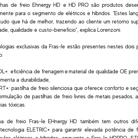
ilhas de freio Ehnergy HD e HD PRO são produtos desen
mente para o segmento de elétricos e híbridos. “Estes la
udo que há de melhor, trazendo ao cliente um retorno su
dade, qualidade e custo-benefício”, explica Lorenzoni.
logias exclusivas da Fras-le estão presentes nestes dois 
o:
: eficiência de frenagem e material de qualidade OE pre
umenta a durabilidade;
: pastilha de freio silenciosa que oferece conforto e se
rmulação de pastilhas de freio livres de metais pesados, 
ias tóxicas.
lha de freio Fras-le EHnergy HD também tem outros difer
tecnologia ELETRIC+ para garantir elevada potência de 