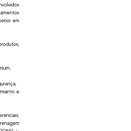
volvidos
nçamentos
perior em
produtos,
mium;
gurança;
amianto e
enciais,
frenagem