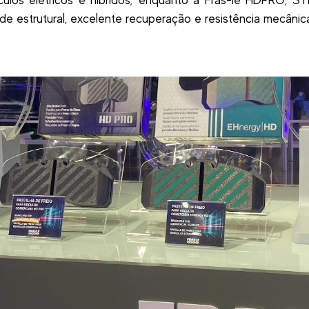
culos elétricos e híbridos; enquanto a Fras-le HDPRO, 
ade estrutural, excelente recuperação e resistência mecânic