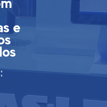
om
as e
os
dos
e
as
os
l