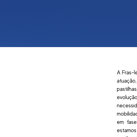
A Fras-l
atuação,
pastilh
evoluçã
necessi
mobilida
em fase 
estamos