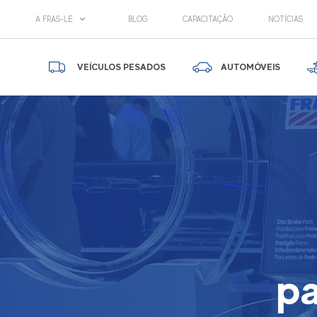
A FRAS-LE
BLOG
CAPACITAÇÃO
NOTÍCIAS
VEÍCULOS PESADOS
AUTOMÓVEIS
pa