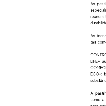
As past
especial
reúnem t
durabili
As tecno
tais com
CONTROL+
LIFE+: a
COMFORT+
ECO+: fo
substânc
A pasti
como a 