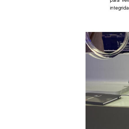
para veí
integrid