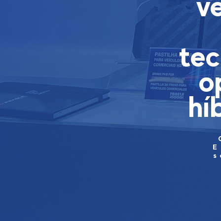
v
tec
o
hí
E
s