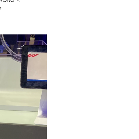
STRONG +:
a.