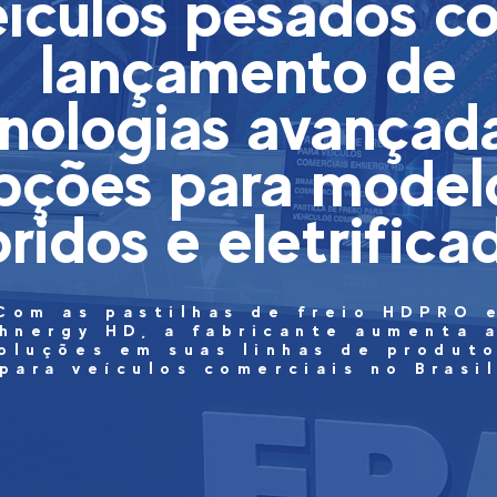
eículos pesados c
lançamento de
nologias avançad
pções para model
bridos e eletrifica
Com as pastilhas de freio HDPRO 
hnergy HD, a fabricante aumenta 
oluções em suas linhas de produt
para veículos comerciais no Brasi