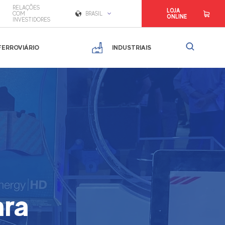
RELAÇÕES
LOJA
COM
BRASIL
ONLINE
INVESTIDORES
FERROVIÁRIO
INDUSTRIAIS
ara