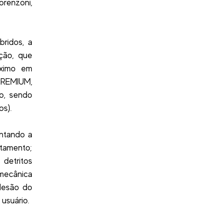
orenzoni,
bridos, a
cção, que
áximo em
 PREMIUM,
o, sendo
os).
entando a
tamento;
 detritos
mecânica
adesão do
 usuário.