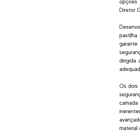
opções e
Diretor 
Desenvol
pastilha
garante
seguranç
dirigid
adequada
Os dois 
seguran
camada d
inerent
avançado
material