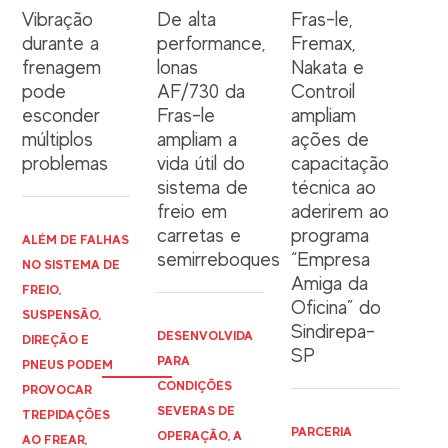
Vibração
De alta
Fras-le,
durante a
performance,
Fremax,
frenagem
lonas
Nakata e
pode
AF/730 da
Controil
esconder
Fras-le
ampliam
múltiplos
ampliam a
ações de
problemas
vida útil do
capacitação
sistema de
técnica ao
freio em
aderirem ao
carretas e
programa
ALÉM DE FALHAS
semirreboques
“Empresa
NO SISTEMA DE
Amiga da
FREIO,
Oficina” do
SUSPENSÃO,
Sindirepa-
DESENVOLVIDA
DIREÇÃO E
SP
PARA
PNEUS PODEM
CONDIÇÕES
PROVOCAR
SEVERAS DE
TREPIDAÇÕES
PARCERIA
OPERAÇÃO, A
AO FREAR,