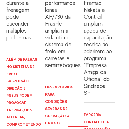
durante a
performance,
Fremax,
frenagem
lonas
Nakata e
pode
AF/730 da
Controil
esconder
Fras-le
ampliam
múltiplos
ampliam a
ações de
problemas
vida útil do
capacitação
sistema de
técnica ao
freio em
aderirem ao
carretas e
programa
ALÉM DE FALHAS
semirreboques
“Empresa
NO SISTEMA DE
Amiga da
FREIO,
Oficina” do
SUSPENSÃO,
Sindirepa-
DESENVOLVIDA
DIREÇÃO E
SP
PARA
PNEUS PODEM
CONDIÇÕES
PROVOCAR
SEVERAS DE
TREPIDAÇÕES
PARCERIA
OPERAÇÃO, A
AO FREAR,
FORTALECE A
LINHA O
COMPROMETENDO