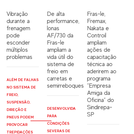
Vibração
De alta
Fras-le,
durante a
performance,
Fremax,
frenagem
lonas
Nakata e
pode
AF/730 da
Controil
esconder
Fras-le
ampliam
múltiplos
ampliam a
ações de
problemas
vida útil do
capacitação
sistema de
técnica ao
freio em
aderirem ao
carretas e
programa
ALÉM DE FALHAS
semirreboques
“Empresa
NO SISTEMA DE
Amiga da
FREIO,
Oficina” do
SUSPENSÃO,
Sindirepa-
DESENVOLVIDA
DIREÇÃO E
SP
PARA
PNEUS PODEM
CONDIÇÕES
PROVOCAR
SEVERAS DE
TREPIDAÇÕES