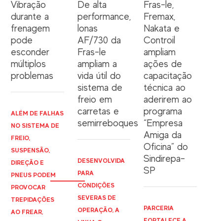
Vibração
De alta
Fras-le,
durante a
performance,
Fremax,
frenagem
lonas
Nakata e
pode
AF/730 da
Controil
esconder
Fras-le
ampliam
múltiplos
ampliam a
ações de
problemas
vida útil do
capacitação
sistema de
técnica ao
freio em
aderirem ao
carretas e
programa
ALÉM DE FALHAS
semirreboques
“Empresa
NO SISTEMA DE
Amiga da
FREIO,
Oficina” do
SUSPENSÃO,
Sindirepa-
DESENVOLVIDA
DIREÇÃO E
SP
PARA
PNEUS PODEM
CONDIÇÕES
PROVOCAR
SEVERAS DE
TREPIDAÇÕES
PARCERIA
OPERAÇÃO, A
AO FREAR,
FORTALECE A