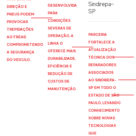
Sindirepa-
DESENVOLVIDA
DIREÇÃO E
SP
PARA
PNEUS PODEM
CONDIÇÕES
PROVOCAR
SEVERAS DE
TREPIDAÇÕES
PARCERIA
OPERAÇÃO, A
AO FREAR,
FORTALECE A
LINHA O
COMPROMETENDO
ATUALIZAÇÃO
OFERECE MAIS
A SEGURANÇA
TÉCNICA DOS
DURABILIDADE,
DO VEÍCULO.
REPARADORES
EFICIÊNCIA E
ASSOCIADOS
REDUÇÃO DE
AO
SINDIREPA
-
CUSTOS DE
SP EM TODO O
MANUTENÇÃO.
ESTADO DE SÃO
PAULO, LEVANDO
CONHECIMENTO
SOBRE NOVAS
TECNOLOGIAS
QUE