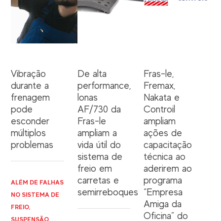
Vibração
De alta
Fras-le,
durante a
performance,
Fremax,
frenagem
lonas
Nakata e
pode
AF/730 da
Controil
esconder
Fras-le
ampliam
múltiplos
ampliam a
ações de
problemas
vida útil do
capacitação
sistema de
técnica ao
freio em
aderirem ao
carretas e
programa
ALÉM DE FALHAS
semirreboques
“Empresa
NO SISTEMA DE
Amiga da
FREIO,
Oficina” do
SUSPENSÃO,