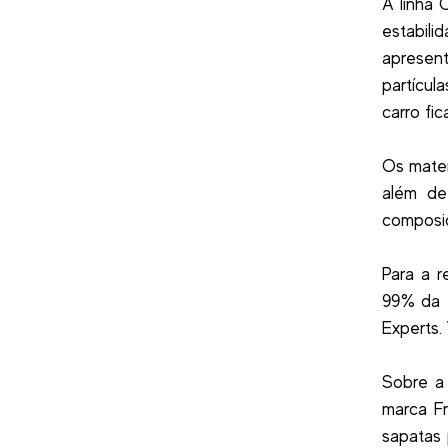
A linha 
estabil
apresent
partícul
carro fi
Os mater
além de
composiç
Para a r
99% da f
Experts.
Sobre a 
marca Fr
sapatas 