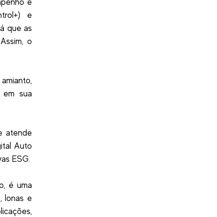
empenho e
trol+) e
já que as
 Assim, o
 amianto,
s em sua
ue atende
ital Auto
ivas ESG.
ão, é uma
, lonas e
licações,