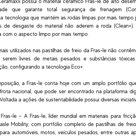
Ceramaxx possui o material cerâmico Fras-le de alto des
idade que garante total segurança de frenagem (Con
a tecnologia que mantém as rodas limpas por mais tempo 
as de desgaste do material não aderem a roda (Clean+).
ca com o aspecto limpo por mais tempo.
iais utilizados nas pastilhas de freio da Fras-le não contêm
 serem livres de metais pesados e substâncias tóxica
ão, configurando a tecnologia Eco+.
eposição, a Fras-le conta hoje com um amplo portfólio q
rota nacional, que pode ser encontrado na plataforma dig
 Voltada a ações de sustentabilidade possui diversas iniciat
Fras-le – A Fras-le, líder mundial em materiais para fricç
asle Mobility, com portfólio completo de pastilhas de freio
para automóveis, motos, veículos pesados, entre outras ap