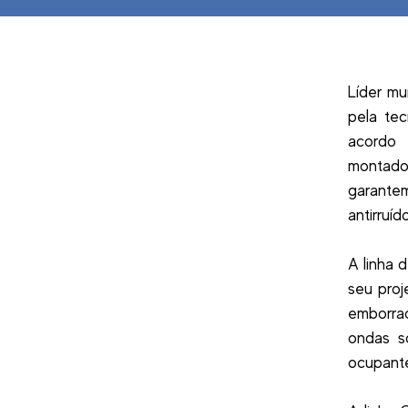
Líder mu
pela tec
acordo 
montado
garante
antirruí
A linha 
seu proj
emborrac
ondas s
ocupante