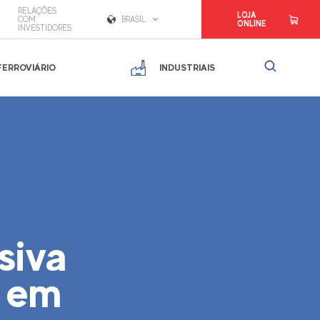
RELAÇÕES
LOJA
COM
BRASIL
ONLINE
INVESTIDORES
FERROVIÁRIO
INDUSTRIAIS
siva
o em