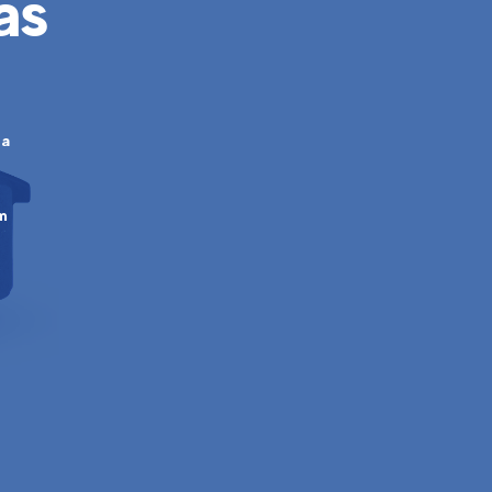
as
ca
m