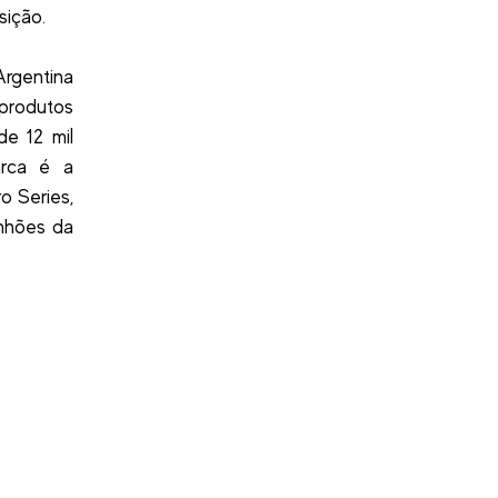
sição.
Argentina
 produtos
de 12 mil
arca é a
o Series,
nhões da