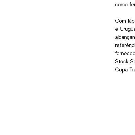
como fer
Com fábr
e Urugua
alcançan
referên
forneced
Stock S
Copa Tr