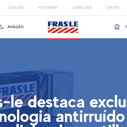
CATÁLOGO
MOTORSPORT
DOWNLOADS
CONTATO
AVIAÇÃO
s-le destaca exclu
nologia antirruíd