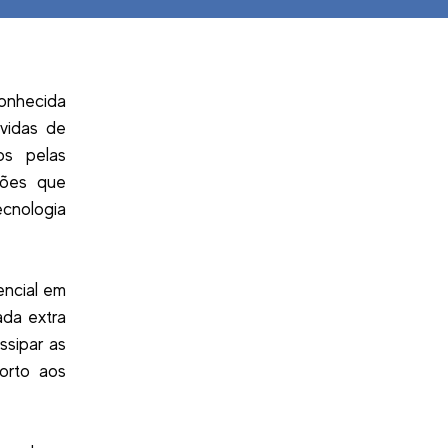
conhecida
lvidas de
os pelas
ções que
cnologia
encial em
ada extra
ssipar as
orto aos