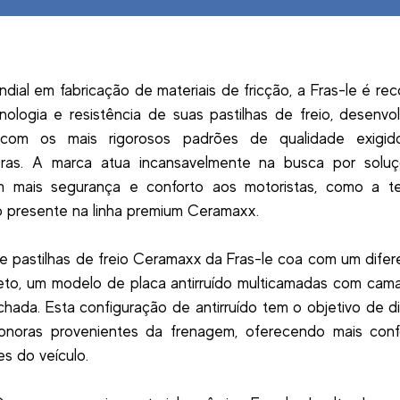
ndial em fabricação de materiais de fricção, a Fras-le é re
nologia e resistência de suas pastilhas de freio, desenvo
com os mais rigorosos padrões de qualidade exigid
ras. A marca atua incansavelmente na busca por solu
m mais segurança e conforto aos motoristas, como a te
do presente na linha premium Ceramaxx.
de pastilhas de freio Ceramaxx da Fras-le coa com um difer
eto, um modelo de placa antirruído multicamadas com cam
hada. Esta configuração de antirruído tem o objetivo de di
onoras provenientes da frenagem, oferecendo mais conf
s do veículo.