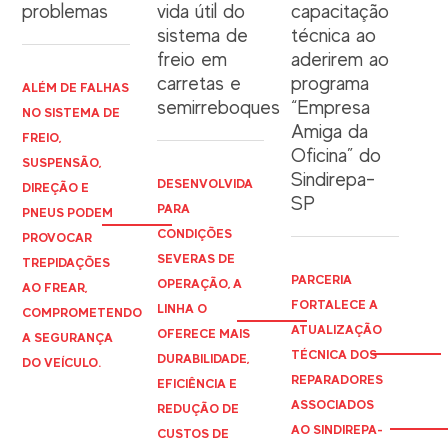
problemas
vida útil do
capacitação
sistema de
técnica ao
freio em
aderirem ao
carretas e
programa
ALÉM DE FALHAS
semirreboques
“Empresa
NO SISTEMA DE
Amiga da
FREIO,
Oficina” do
SUSPENSÃO,
Sindirepa-
DESENVOLVIDA
DIREÇÃO E
SP
PARA
PNEUS PODEM
CONDIÇÕES
PROVOCAR
SEVERAS DE
TREPIDAÇÕES
PARCERIA
OPERAÇÃO, A
AO FREAR,
FORTALECE A
LINHA O
COMPROMETENDO
ATUALIZAÇÃO
OFERECE MAIS
A SEGURANÇA
TÉCNICA DOS
DURABILIDADE,
DO VEÍCULO.
REPARADORES
EFICIÊNCIA E
ASSOCIADOS
REDUÇÃO DE
AO
SINDIREPA
-
CUSTOS DE