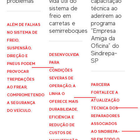
problemas
vida útil do
capacitação
sistema de
técnica ao
freio em
aderirem ao
carretas e
programa
ALÉM DE FALHAS
semirreboques
“Empresa
NO SISTEMA DE
Amiga da
FREIO,
Oficina” do
SUSPENSÃO,
Sindirepa-
DESENVOLVIDA
DIREÇÃO E
SP
PARA
PNEUS PODEM
CONDIÇÕES
PROVOCAR
SEVERAS DE
TREPIDAÇÕES
PARCERIA
OPERAÇÃO, A
AO FREAR,
FORTALECE A
LINHA O
COMPROMETENDO
ATUALIZAÇÃO
OFERECE MAIS
A SEGURANÇA
TÉCNICA DOS
DURABILIDADE,
DO VEÍCULO.
REPARADORES
EFICIÊNCIA E
ASSOCIADOS
REDUÇÃO DE
AO
SINDIREPA
-
CUSTOS DE
SP EM TODO O