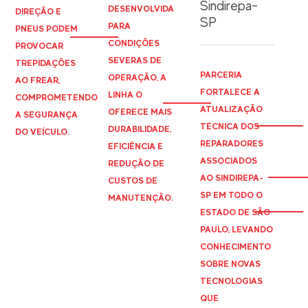
Sindirepa-
DESENVOLVIDA
DIREÇÃO E
SP
PARA
PNEUS PODEM
CONDIÇÕES
PROVOCAR
SEVERAS DE
TREPIDAÇÕES
PARCERIA
OPERAÇÃO, A
AO FREAR,
FORTALECE A
LINHA O
COMPROMETENDO
ATUALIZAÇÃO
OFERECE MAIS
A SEGURANÇA
TÉCNICA DOS
DURABILIDADE,
DO VEÍCULO.
REPARADORES
EFICIÊNCIA E
ASSOCIADOS
REDUÇÃO DE
AO
SINDIREPA
-
CUSTOS DE
SP EM TODO O
MANUTENÇÃO.
ESTADO DE SÃO
PAULO, LEVANDO
CONHECIMENTO
SOBRE NOVAS
TECNOLOGIAS
QUE