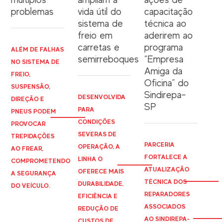
problemas
vida útil do
capacitação
sistema de
técnica ao
freio em
aderirem ao
carretas e
programa
ALÉM DE FALHAS
semirreboques
“Empresa
NO SISTEMA DE
Amiga da
FREIO,
Oficina” do
SUSPENSÃO,
Sindirepa-
DESENVOLVIDA
DIREÇÃO E
SP
PARA
PNEUS PODEM
CONDIÇÕES
PROVOCAR
SEVERAS DE
TREPIDAÇÕES
PARCERIA
OPERAÇÃO, A
AO FREAR,
FORTALECE A
LINHA O
COMPROMETENDO
ATUALIZAÇÃO
OFERECE MAIS
A SEGURANÇA
TÉCNICA DOS
DURABILIDADE,
DO VEÍCULO.
REPARADORES
EFICIÊNCIA E
ASSOCIADOS
REDUÇÃO DE
AO
SINDIREPA
-
CUSTOS DE