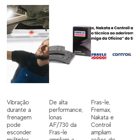
Vibração
De alta
Fras-le,
durante a
performance,
Fremax,
frenagem
lonas
Nakata e
pode
AF/730 da
Controil
esconder
Fras-le
ampliam
múltiplos
ampliam a
ações de