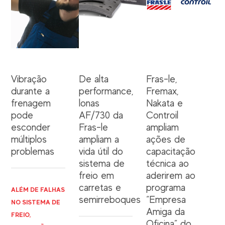
Vibração
De alta
Fras-le,
durante a
performance,
Fremax,
frenagem
lonas
Nakata e
pode
AF/730 da
Controil
esconder
Fras-le
ampliam
múltiplos
ampliam a
ações de
problemas
vida útil do
capacitação
sistema de
técnica ao
freio em
aderirem ao
carretas e
programa
ALÉM DE FALHAS
semirreboques
“Empresa
NO SISTEMA DE
Amiga da
FREIO,
Oficina” do