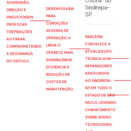
Oficina” do
SUSPENSÃO,
Sindirepa-
DESENVOLVIDA
DIREÇÃO E
SP
PARA
PNEUS PODEM
CONDIÇÕES
PROVOCAR
SEVERAS DE
TREPIDAÇÕES
PARCERIA
OPERAÇÃO, A
AO FREAR,
FORTALECE A
LINHA O
COMPROMETENDO
ATUALIZAÇÃO
OFERECE MAIS
A SEGURANÇA
TÉCNICA DOS
DURABILIDADE,
DO VEÍCULO.
REPARADORES
EFICIÊNCIA E
ASSOCIADOS
REDUÇÃO DE
AO
SINDIREPA
-
CUSTOS DE
SP EM TODO O
MANUTENÇÃO.
ESTADO DE SÃO
PAULO, LEVANDO
CONHECIMENTO
SOBRE NOVAS
TECNOLOGIAS