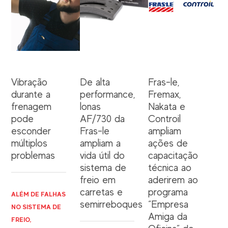
Vibração
De alta
Fras-le,
durante a
performance,
Fremax,
frenagem
lonas
Nakata e
pode
AF/730 da
Controil
esconder
Fras-le
ampliam
múltiplos
ampliam a
ações de
problemas
vida útil do
capacitação
sistema de
técnica ao
freio em
aderirem ao
carretas e
programa
ALÉM DE FALHAS
semirreboques
“Empresa
NO SISTEMA DE
Amiga da
FREIO,