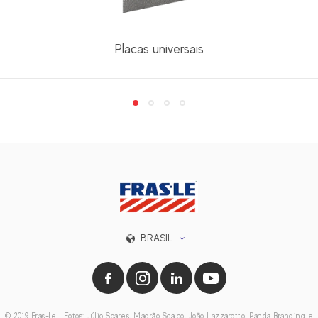
Placas universais
BRASIL
© 2019 Fras-le | Fotos: Júlio Soares, Magrão Scalco, João Lazzarotto, Panda Branding e