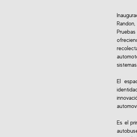
Inaugur
Randon, 
Pruebas
ofrecie
recolec
automot
sistemas
El espa
identida
innovac
automovil
Es el pr
autobus