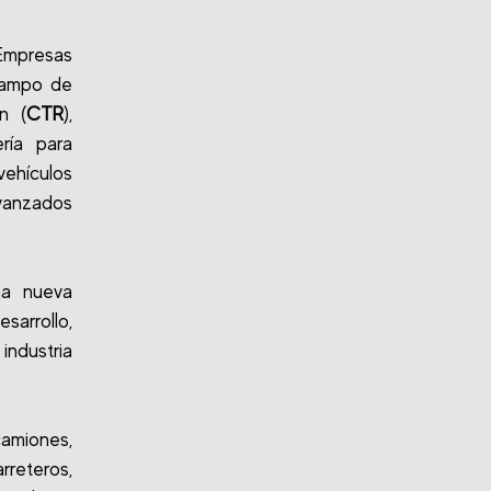
Empresas
 Campo de
n (
CTR
),
ría para
ehículos
vanzados
na nueva
sarrollo,
ndustria
camiones,
reteros,