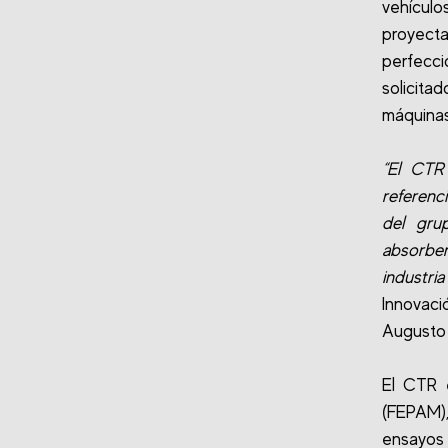
vehículo
proyect
perfecc
solicit
máquinas
“El CTR
referenc
del gru
absorber
industria
Innovac
Augusto 
El CTR e
(FEPAM),
ensayos