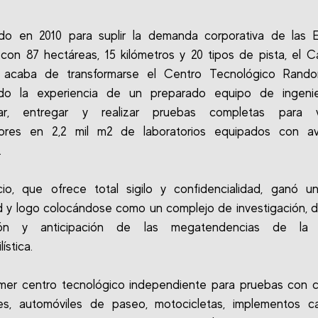
ado en 2010 para suplir la demanda corporativa de las 
con 87 hectáreas, 15 kilómetros y 20 tipos de pista, el
 acaba de transformarse el Centro Tecnológico Rando
ndo la experiencia de un preparado equipo de ingenie
tar, entregar y realizar pruebas completas para v
ores en 2,2 mil m2 de laboratorios equipados con a
.
cio, que ofrece total sigilo y confidencialidad, ganó u
d y logo colocándose como un complejo de investigación, de
ión y anticipación de las megatendencias de la i
ística.
imer centro tecnológico independiente para pruebas con 
es, automóviles de paseo, motocicletas, implementos car