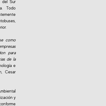
a del Sur
ta. Todo
ntemente
tobuses,
ior.
rse como
 empresas
don para
ias de la
nología e
n, Cesar
Ambiental
ización y
conforme