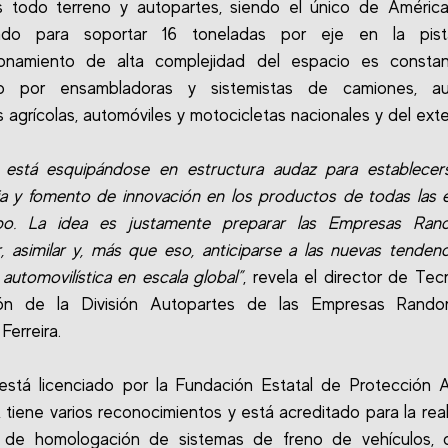
s todo terreno y autopartes, siendo el único de Améric
ado para soportar 16 toneladas por eje en la pis
ionamiento de alta complejidad del espacio es consta
ado por ensambladoras y sistemistas de camiones, au
 agrícolas, automóviles y motocicletas nacionales y del exter
 está esquipándose en estructura audaz para establece
ia y fomento de innovación en los productos de todas las
po. La idea es justamente preparar las Empresas Ran
, asimilar y, más que eso, anticiparse a las nuevas tendenc
 automovilística en escala global”
, revela el director de Tec
ión de la División Autopartes de las Empresas Rando
Ferreira.
stá licenciado por la Fundación Estatal de Protección 
 tiene varios reconocimientos y está acreditado para la real
 de homologación de sistemas de freno de vehículos, 