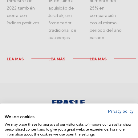
trimestre de
16 de julho a
aumento del
2022 también
aquisição de
25% en
cierra con
Juratek, um
comparación
índices positivos
fornecedor
con el mismo
tradicional de
período del año
autopeças
pasado
LEA MÁS
LEA MÁS
LEA MÁS
Privacy policy
We use cookies
AMÉRICA LATINA | OTROS
We may place these for analysis of our visitor data, to improve our website, show
personalised content and to give you a great website experience. For more
information about the cookies we use open the settings.