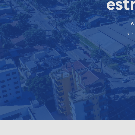
est
A
t