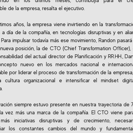
ando en los últimos meses, contribuya para el cre
le de la empresa, resalta el ejecutivo.
ltimos años, la empresa viene invirtiendo en la transformació
a a día de la compañía, en tecnologías disruptivas y en ali
. Para impulsar todavía más ese movimiento, Randon pasará
nueva posición, la de CTO (Chief Transformation Officer),
sabilidad del actual director de Planificación y RR.HH., Dani
ncepto nuevo en los mercados nacional e internaciona
ble por liderar el proceso de transformación de la empresa,
 cultura organizacional e intensificar el mindset digi
a.
vación siempre estuvo presente en nuestra trayectoria de 
da vez más una marca de la compañía. El CTO viene para 
 más iniciativas disruptivas y de crecimiento, necesar
ar los constantes cambios del mundo y fundamenta