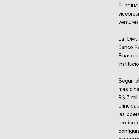
El actu
vicepre
ventures
La Divi
Banco Ra
Financie
Instituci
Según el
más dina
R$ 7 mil
principa
las oper
product
configu