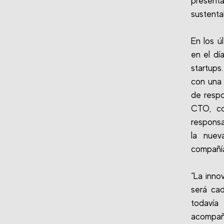
present
sustentab
En los ú
en el dí
startups
con una 
de respon
CTO, co
responsa
la nueva
compañí
“La inno
será ca
todavía
acompañ