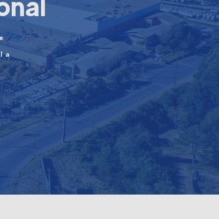
onal
ue
la