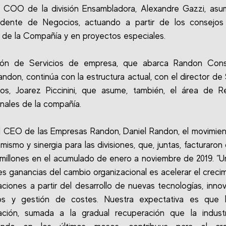
al COO de la división Ensambladora, Alexandre Gazzi, as
sidente de Negocios, actuando a partir de los consejos 
 de la Compañía y en proyectos especiales.
sión de Servicios de empresa, que abarca Randon Cons
ndon, continúa con la estructura actual, con el director de 
ros, Joarez Piccinini, que asume, también, el área de R
onales de la compañía.
 CEO de las Empresas Randon, Daniel Randon, el movimien
mismo y sinergia para las divisiones, que, juntas, facturaron
 millones en el acumulado de enero a noviembre de 2019. “U
les ganancias del cambio organizacional es acelerar el creci
aciones a partir del desarrollo de nuevas tecnologías, inno
os y gestión de costes. Nuestra expectativa es que 
ración, sumada a la gradual recuperación que la industr