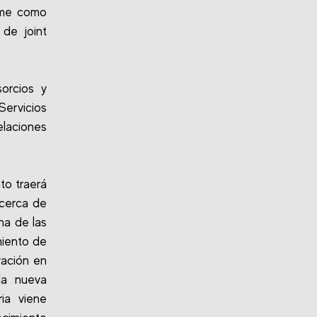
ume como
de joint
orcios y
Servicios
elaciones
to traerá
 cerca de
na de las
miento de
vación en
la nueva
ia viene