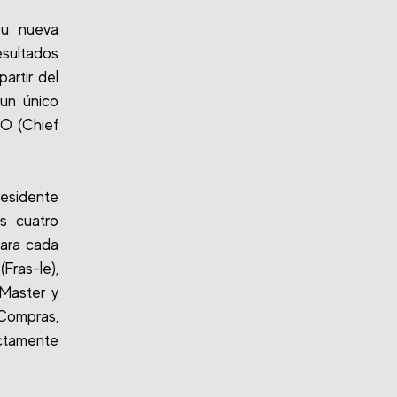
su nueva
esultados
artir del
 un único
TO (Chief
residente
s cuatro
para cada
ras-le),
(Master y
 Compras,
ectamente