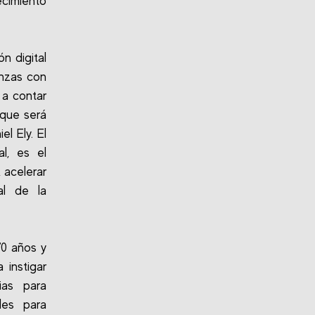
cimiento
n digital
anzas con
 a contar
 que será
el Ely. El
l, es el
 acelerar
tal de la
70 años y
instigar
ias para
les para