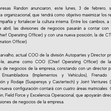
resas Randon anunciaron, este lunes, 3 de febrero, 
ra organizacional, que tendrá como objetivo maximizar los r
mpañía y fortalecer la cultura interna. Entre los cambios, a p
e abril, las divisiones de negocios pasarán a contar con
ef Operating Officer) y con una nueva posición, la de C
mation Officer).
arvalho, actual COO de la división Autopartes y Director p
-le, asume como COO (Chief Operating Officer) de la
es de negocios de la empresa, constando con un director 
n: Ensambladora (Implementos y Vehículos), Frenado (F
ón y Rodaje (Suspensys y Castertech) y Joint Ventures 
a nueva configuración contará con cuatro áreas matriciales:
ón, Field Force y Excelencia Operacional, que apoyarán dir
visiones de negocios de la empresa.