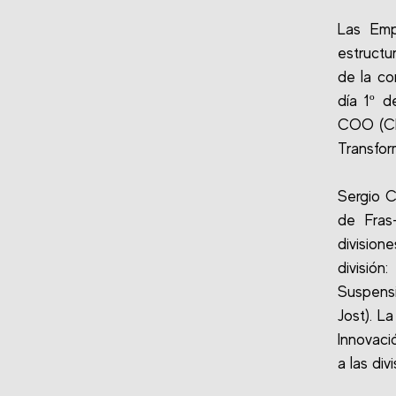
Las Emp
estructu
de la co
día 1º d
COO (Chi
Transfor
Sergio C
de Fras
division
divisió
Suspensi
Jost). L
Innovaci
a las di