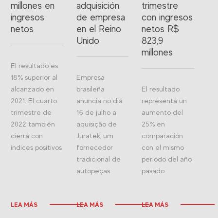
millones en
adquisición
trimestre
ingresos
de empresa
con ingresos
netos
en el Reino
netos R$
Unido
823,9
millones
El resultado es
18% superior al
Empresa
alcanzado en
brasileña
El resultado
2021. El cuarto
anuncia no dia
representa un
trimestre de
16 de julho a
aumento del
2022 también
aquisição de
25% en
cierra con
Juratek, um
comparación
índices positivos
fornecedor
con el mismo
tradicional de
período del año
autopeças
pasado
LEA MÁS
LEA MÁS
LEA MÁS