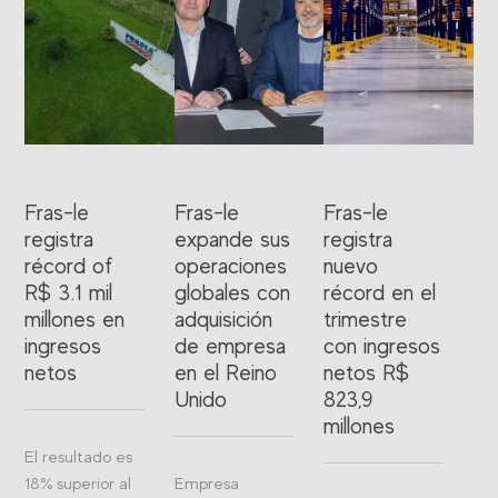
Fras-le
Fras-le
Fras-le
registra
expande sus
registra
récord of
operaciones
nuevo
R$ 3.1 mil
globales con
récord en el
millones en
adquisición
trimestre
ingresos
de empresa
con ingresos
netos
en el Reino
netos R$
Unido
823,9
millones
El resultado es
18% superior al
Empresa