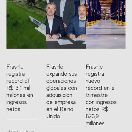
Fras-le
Fras-le
Fras-le
registra
expande sus
registra
récord of
operaciones
nuevo
R$ 3.1 mil
globales con
récord en el
millones en
adquisición
trimestre
ingresos
de empresa
con ingresos
netos
en el Reino
netos R$
Unido
823,9
millones
El resultado es