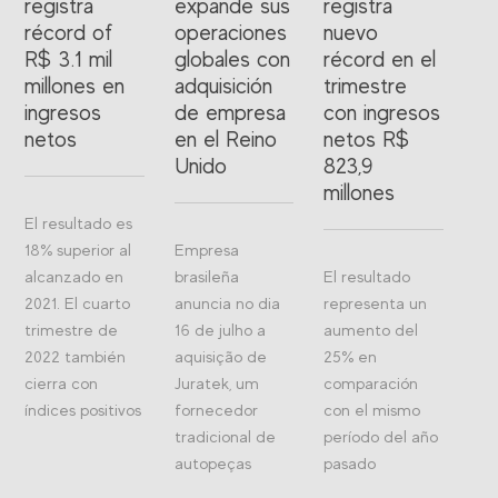
registra
expande sus
registra
récord of
operaciones
nuevo
R$ 3.1 mil
globales con
récord en el
millones en
adquisición
trimestre
ingresos
de empresa
con ingresos
netos
en el Reino
netos R$
Unido
823,9
millones
El resultado es
18% superior al
Empresa
alcanzado en
brasileña
El resultado
2021. El cuarto
anuncia no dia
representa un
trimestre de
16 de julho a
aumento del
2022 también
aquisição de
25% en
cierra con
Juratek, um
comparación
índices positivos
fornecedor
con el mismo
tradicional de
período del año
autopeças
pasado