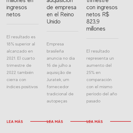
millones en
adquisición
trimestre
ingresos
de empresa
con ingresos
netos
en el Reino
netos R$
Unido
823,9
millones
El resultado es
18% superior al
Empresa
alcanzado en
brasileña
El resultado
2021. El cuarto
anuncia no dia
representa un
trimestre de
16 de julho a
aumento del
2022 también
aquisição de
25% en
cierra con
Juratek, um
comparación
índices positivos
fornecedor
con el mismo
tradicional de
período del año
autopeças
pasado
LEA MÁS
LEA MÁS
LEA MÁS