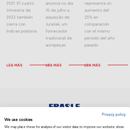
2021. El cuarto
anuncia no dia
representa un
trimestre de
16 de julho a
aumento del
2022 también
aquisição de
25% en
cierra con
Juratek, um
comparación
índices positivos
fornecedor
con el mismo
tradicional de
período del año
autopeças
pasado
LEA MÁS
LEA MÁS
LEA MÁS
Privacy policy
We use cookies
AMÉRICA LATINA | OTROS
We may place these for analysis of our visitor data, to improve our website, show