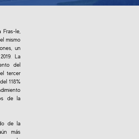
 Fras-le,
 el mismo
lones, un
2019. La
ento del
el tercer
 del 118%
dimiento
os de la
.
do de la
 aún más