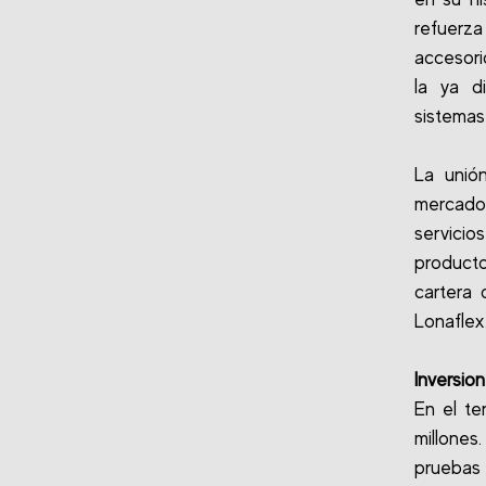
refuerz
accesori
la ya d
sistemas
La unió
mercado
servicio
product
cartera 
Lonaflex
Inversio
En el te
millones
pruebas 