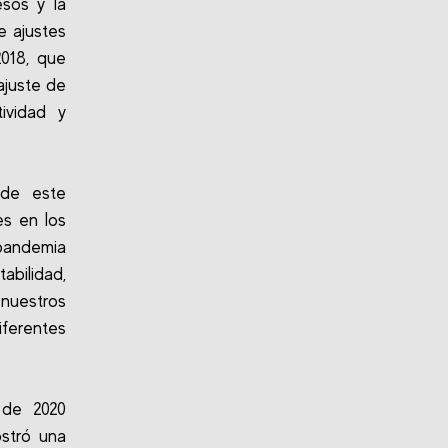
esos y la
e ajustes
018, que
ajuste de
ividad y
 de este
es en los
 pandemia
abilidad,
nuestros
ferentes
 de 2020
stró una