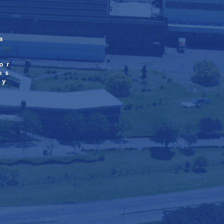
a
or
os
 y