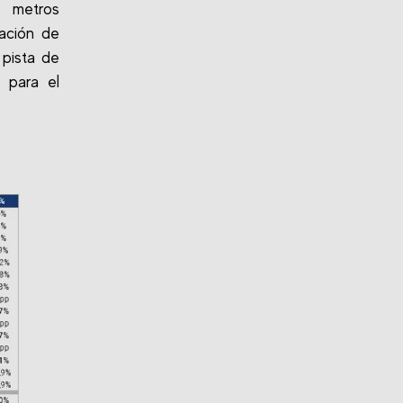
0 metros
gación de
 pista de
 para el