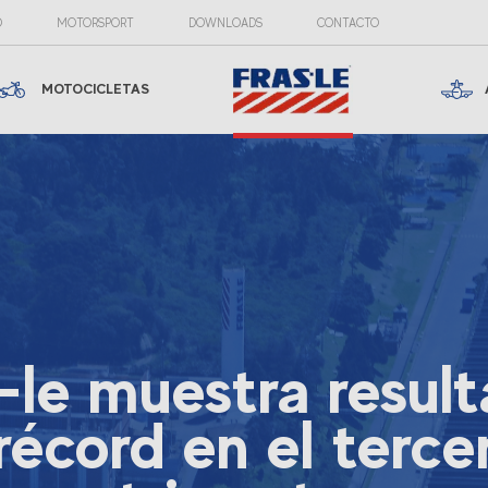
O
MOTORSPORT
DOWNLOADS
CONTACTO
MOTOCICLETAS
-le muestra resul
récord en el terce