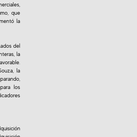
erciales,
umo, que
umentó la
tados del
teras, la
avorable.
ouza, la
parando,
para los
icadores
quisición
quisición