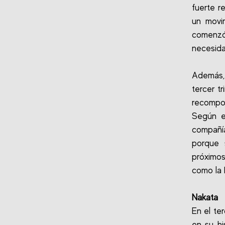
fuerte r
un movi
comenzó 
necesida
Además, 
tercer t
recompos
Según e
compañí
porque 
próximo
como la I
Nakata
En el te
en su hi