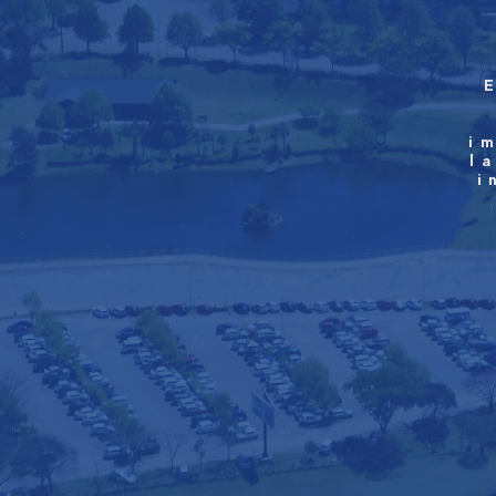
i
l
i