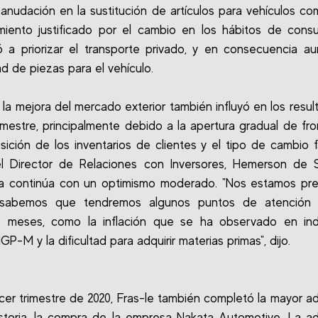
eanudación en la sustitución de artículos para vehículos com
miento justificado por el cambio en los hábitos de cons
a priorizar el transporte privado, y en consecuencia a
d de piezas para el vehículo.
la mejora del mercado exterior también influyó en los resul
rimestre, principalmente debido a la apertura gradual de fron
ición de los inventarios de clientes y el tipo de cambio f
l Director de Relaciones con Inversores, Hemerson de S
a continúa con un optimismo moderado. "Nos estamos pre
sabemos que tendremos algunos puntos de atención 
s meses, como la inflación que se ha observado en ind
GP-M y la dificultad para adquirir materias primas", dijo.
rcer trimestre de 2020, Fras-le también completó la mayor ad
storia, la compra de la empresa Nakata Automotive. La ad