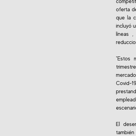
competit
oferta d
que la 
incluyó 
líneas 
reduccio
"Estos 
trimestr
mercados
Covid-19
prestan
emplead
escenari
El dese
también