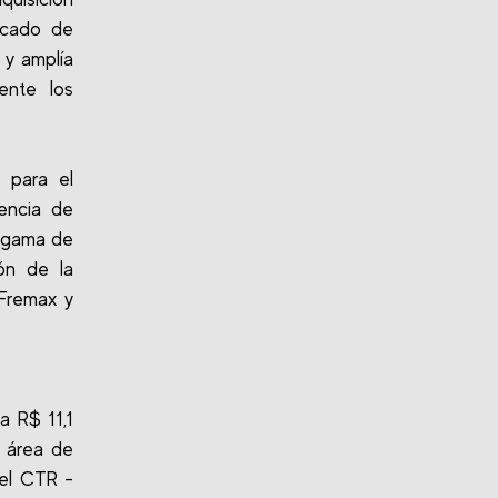
rcado de
 y amplía
ente los
 para el
encia de
a gama de
ón de la
 Fremax y
a R$ 11,1
a área de
 el CTR -