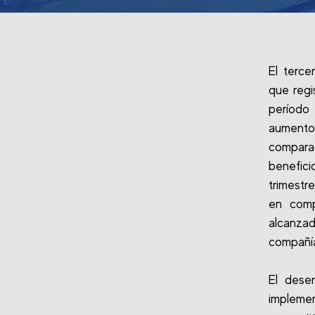
El terce
que regi
período 
aumento
compara
benefici
trimestr
en comp
alcanza
compañía
El dese
impleme