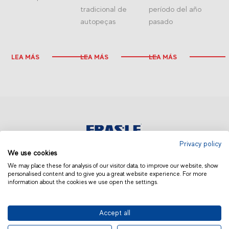
tradicional de
período del año
autopeças
pasado
LEA MÁS
LEA MÁS
LEA MÁS
Privacy policy
We use cookies
AMÉRICA LATINA | OTROS
We may place these for analysis of our visitor data, to improve our website, show
personalised content and to give you a great website experience. For more
information about the cookies we use open the settings.
Accept all
© 2019 Fras-le | Photos: Júlio Soares, Magrão Scalco, João Lazzarotto, Panda Branding