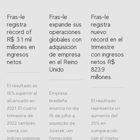
Fras-le
Fras-le
Fras-le
registra
expande sus
registra
récord of
operaciones
nuevo
R$ 3.1 mil
globales con
récord en el
millones en
adquisición
trimestre
ingresos
de empresa
con ingresos
netos
en el Reino
netos R$
Unido
823,9
millones
El resultado es
18% superior al
Empresa
alcanzado en
brasileña
El resultado
2021. El cuarto
anuncia no dia
representa un
trimestre de
16 de julho a
aumento del
2022 también
aquisição de
25% en
cierra con
Juratek, um
comparación
índices positivos
fornecedor
con el mismo