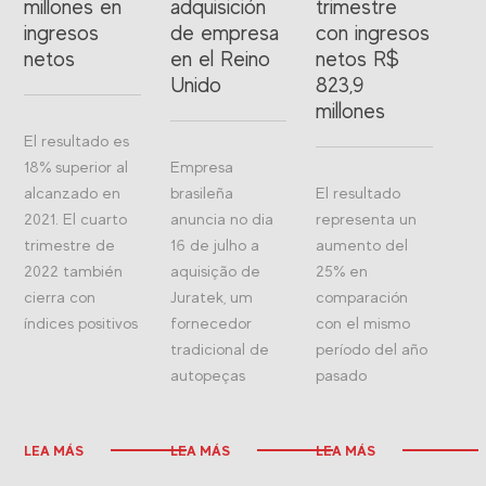
millones en
adquisición
trimestre
ingresos
de empresa
con ingresos
netos
en el Reino
netos R$
Unido
823,9
millones
El resultado es
18% superior al
Empresa
alcanzado en
brasileña
El resultado
2021. El cuarto
anuncia no dia
representa un
trimestre de
16 de julho a
aumento del
2022 también
aquisição de
25% en
cierra con
Juratek, um
comparación
índices positivos
fornecedor
con el mismo
tradicional de
período del año
autopeças
pasado
LEA MÁS
LEA MÁS
LEA MÁS