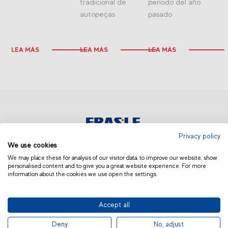
tradicional de
período del año
autopeças
pasado
LEA MÁS
LEA MÁS
LEA MÁS
Privacy policy
We use cookies
AMÉRICA LATINA | OTROS
We may place these for analysis of our visitor data, to improve our website, show
personalised content and to give you a great website experience. For more
information about the cookies we use open the settings.
Accept all
© 2019 Fras-le | Photos: Júlio Soares, Magrão Scalco, João Lazzarotto, Panda Branding
Deny
No, adjust
and photo collection of Randon Companies